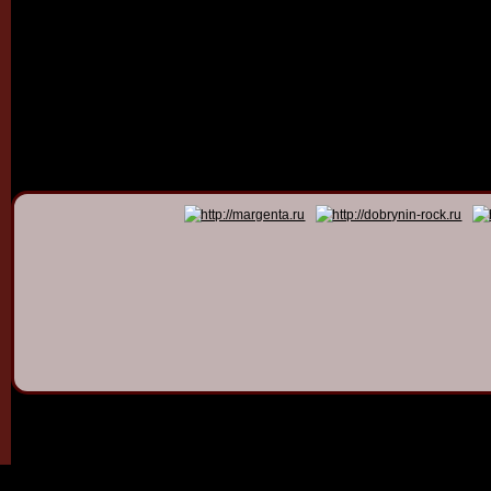
© 2011 - 2026
Dmitry Dob
All rights 