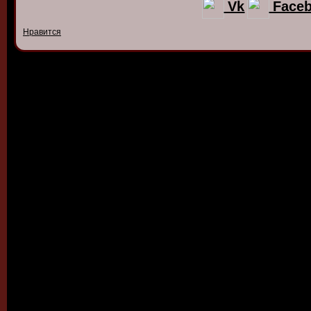
Vk
Face
Нравится