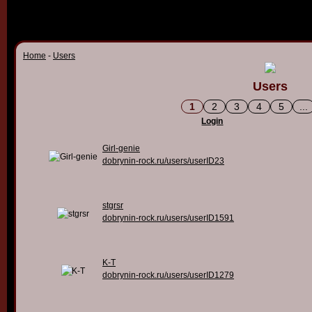
Home
-
Users
Users
1
2
3
4
5
...
Login
Girl-genie
dobrynin-rock.ru/users/userID23
stgrsr
dobrynin-rock.ru/users/userID1591
K-T
dobrynin-rock.ru/users/userID1279