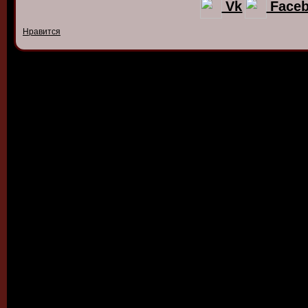
Vk
Face
Нравится