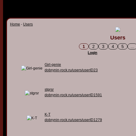
Home
-
Users
Users
1
2
3
4
5
...
Login
Girl-genie
dobrynin-rock.ru/users/userID23
stgrsr
dobrynin-rock.ru/users/userID1591
K-T
dobrynin-rock.ru/users/userID1279