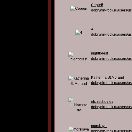
Сергей
dobrynin-rock.ru/users/u
4
dobrynin-rock.ru/users/u
nightforest
dobrynin-rock.ru/users/u
Katherina St.Morand
dobrynin-rock.ru/users/u
elchischev-dv
dobrynin-rock.ru/users/u
morskaya
dobrynin-rock.ru/users/u