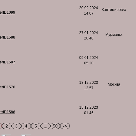
20.02.2024
Кантемировка
serID1099
14:07
27.01.2024
Мурманск
serID1588
20:40
09.01.2024
serID1587
05:20
18.12.2023
Москва
serID1576
12:57
15.12.2023
serID1586
01:45
2
3
4
5
...
50
->