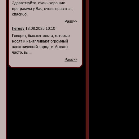
Здравствуйте, очень хорошие
программы у Вас, очень нравятся,
спасибо.
Pass>>
heresy
13.08.2025 10:10
Говорят, бывают места, которые
носят и накапливают огромный
электрический заряд, и, бывает
часто, вы...
Pass>>