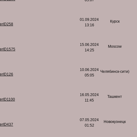
05:07
01.09.2024
Курск
serID258
13:16
15.06.2024
Moscow
serID1575
14:25
10.06.2024
Челябинск-сити)
serID126
05:05
16.05.2024
Ташкент
serID1100
11:45
07.05.2024
Новокузнецк
serID437
01:52