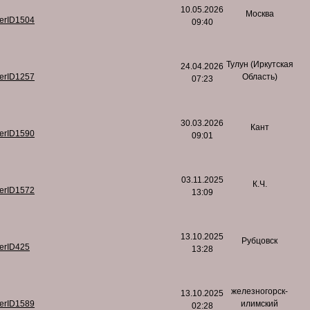
10.05.2026
Москва
serID1504
09:40
Тулун (Иркутская
24.04.2026
serID1257
Область)
07:23
30.03.2026
Кант
serID1590
09:01
03.11.2025
К.Ч.
serID1572
13:09
13.10.2025
Рубцовск
serID425
13:28
железногорск-
13.10.2025
serID1589
илимский
02:28