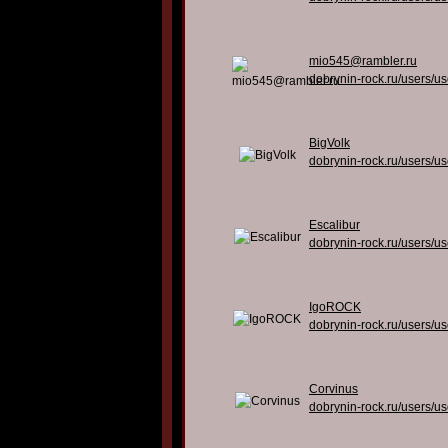
mio545@rambler.ru
dobrynin-rock.ru/users/u
BigVolk
dobrynin-rock.ru/users/u
Escalibur
dobrynin-rock.ru/users/u
IgoROCK
dobrynin-rock.ru/users/u
Corvinus
dobrynin-rock.ru/users/u