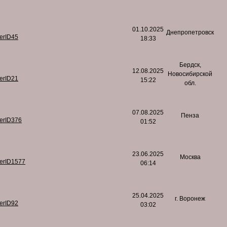
01.10.2025
Днепропетровск
serID45
18:33
Бердск,
12.08.2025
Новосибирской
serID21
15:22
обл.
07.08.2025
Пенза
serID376
01:52
23.06.2025
Москва
serID1577
06:14
25.04.2025
г. Воронеж
serID92
03:02