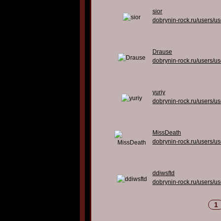
sior
dobrynin-rock.ru/users/u
Drause
dobrynin-rock.ru/users/u
yuriy
dobrynin-rock.ru/users/u
MissDeath
dobrynin-rock.ru/users/u
ddiwsftd
dobrynin-rock.ru/users/u
1