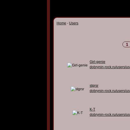
Home
-
Users
1
Girl-genie
dobrynin-rock.ru/users/u
stgrsr
dobrynin-rock.ru/users/u
K-T
dobrynin-rock.ru/users/u