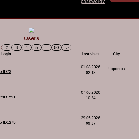
password?
Users
2
3
4
5
...
50
->
Login
Last visit
↓
City
01.08.2026
Чернигов
serID23
02:48
07.06.2026
serID1591
10:24
29.05.2026
serID1279
09:17