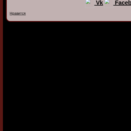
Vk
Face
Нравится