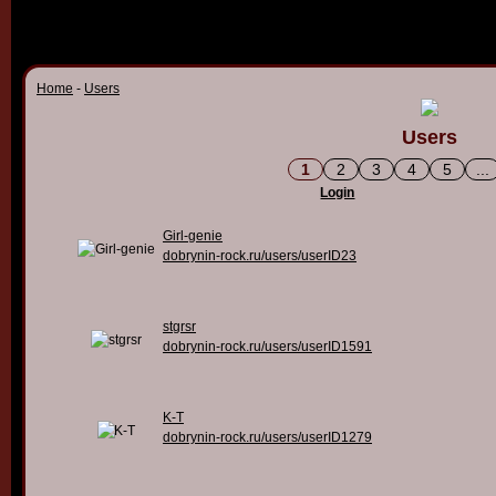
Home
-
Users
Users
1
2
3
4
5
...
Login
Girl-genie
dobrynin-rock.ru/users/userID23
stgrsr
dobrynin-rock.ru/users/userID1591
K-T
dobrynin-rock.ru/users/userID1279