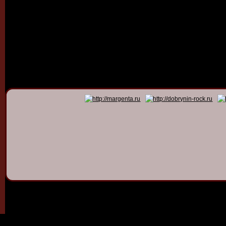
© 2011 - 2026
Dmitry Dob
All rights 