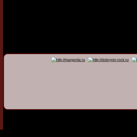
© 2011 - 2026
Dmitry Dob
All rights 