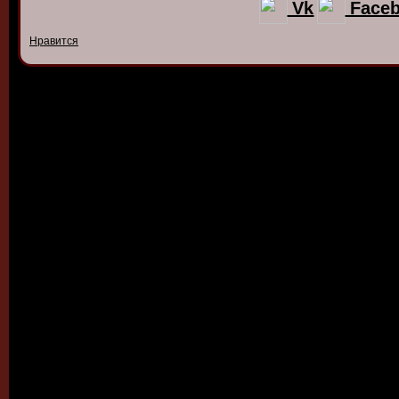
Vk
Face
Нравится