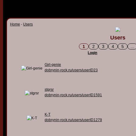
Home
-
Users
Users
1
2
3
4
5
...
Login
Girl-genie
dobrynin-rock.ru/users/userID23
stgrsr
dobrynin-rock.ru/users/userID1591
K-T
dobrynin-rock.ru/users/userID1279