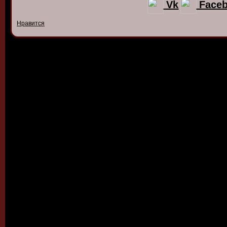
Vk
Face
Нравится