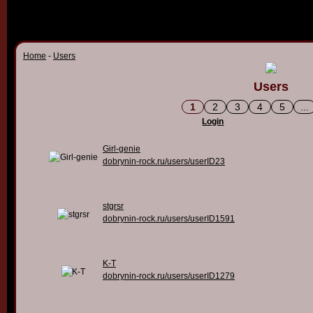
Home
-
Users
Users
1
2
3
4
5
...
Login
Girl-genie
dobrynin-rock.ru/users/userID23
stgrsr
dobrynin-rock.ru/users/userID1591
K-T
dobrynin-rock.ru/users/userID1279