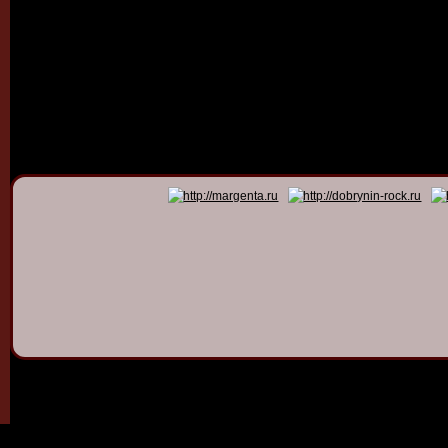
© 2011 - 2026
Dmitry Dob
All rights 