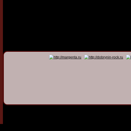
© 2011 - 2026
Dmitry Dob
All rights 