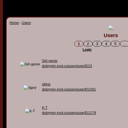
Home
-
Users
Users
1
2
3
4
5
...
Login
Girl-genie
dobrynin-rock.ru/users/userID23
stgrsr
dobrynin-rock.ru/users/userID1591
K-T
dobrynin-rock.ru/users/userID1279