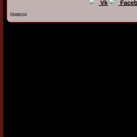
Vk
Face
Нравится