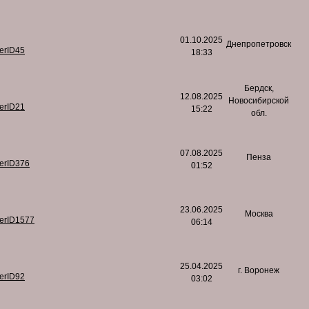
01.10.2025
Днепропетровск
serID45
18:33
Бердск,
12.08.2025
Новосибирской
serID21
15:22
обл.
07.08.2025
Пенза
serID376
01:52
23.06.2025
Москва
serID1577
06:14
25.04.2025
г. Воронеж
serID92
03:02