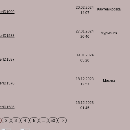
20.02.2024
Кантемировка
serID1099
14:07
27.01.2024
Мурманск
serID1588
20:40
09.01.2024
serID1587
05:20
18.12.2023
Москва
serID1576
12:57
15.12.2023
serID1586
01:45
2
3
4
5
...
50
->