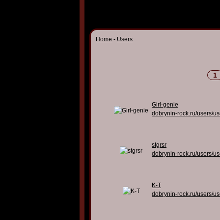
Home
-
Users
1
Girl-genie
dobrynin-rock.ru/users/u
stgrsr
dobrynin-rock.ru/users/u
K-T
dobrynin-rock.ru/users/u