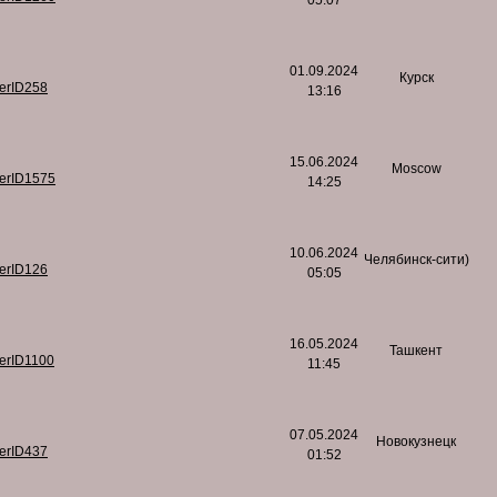
05:07
01.09.2024
Курск
serID258
13:16
15.06.2024
Moscow
serID1575
14:25
10.06.2024
Челябинск-сити)
serID126
05:05
16.05.2024
Ташкент
serID1100
11:45
07.05.2024
Новокузнецк
serID437
01:52