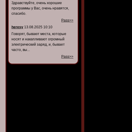
Здравствуйте, очень хорошие
программы у Вас, очень нравятся,
спасибо.
Pass>>
heresy
13.08.2025 10:10
Говорят, бывают места, которые
носят и накапливают огромный
электрический заряд, и, бывает
часто, вы...
Pass>>