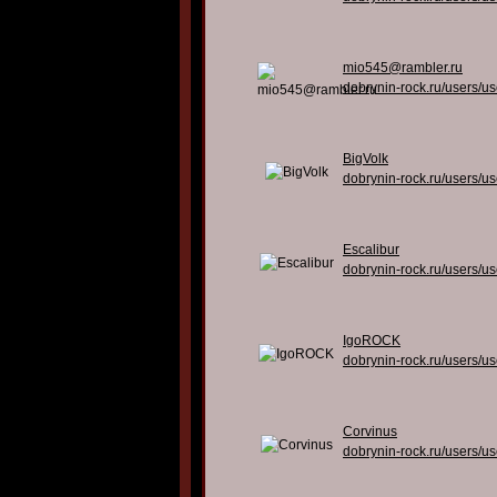
mio545@rambler.ru
dobrynin-rock.ru/users/u
BigVolk
dobrynin-rock.ru/users/u
Escalibur
dobrynin-rock.ru/users/u
IgoROCK
dobrynin-rock.ru/users/u
Corvinus
dobrynin-rock.ru/users/u