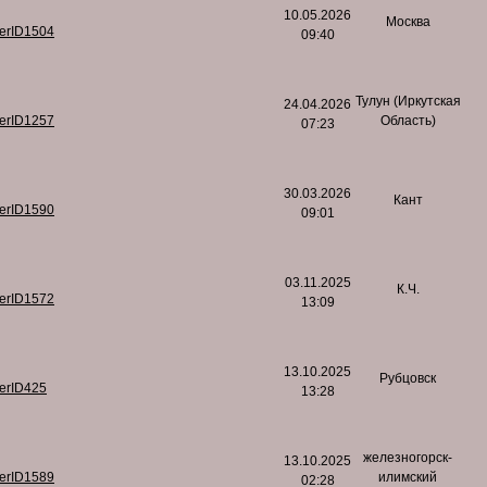
10.05.2026
Москва
serID1504
09:40
Тулун (Иркутская
24.04.2026
serID1257
Область)
07:23
30.03.2026
Кант
serID1590
09:01
03.11.2025
К.Ч.
serID1572
13:09
13.10.2025
Рубцовск
serID425
13:28
железногорск-
13.10.2025
serID1589
илимский
02:28