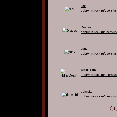
sior
dobrynin-rock.ru/users/u
Drause
dobrynin-rock.ru/users/u
yuriy
dobrynin-rock.ru/users/u
MissDeath
dobrynin-rock.ru/users/u
ddiwsftd
dobrynin-rock.ru/users/u
1