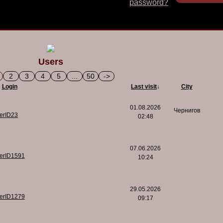
password?
Users
2
3
4
5
...
50
->
Login
Last visit
↓
City
01.08.2026
Чернигов
serID23
02:48
07.06.2026
serID1591
10:24
29.05.2026
serID1279
09:17