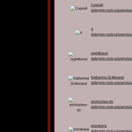
Сергей
dobrynin-rock.ru/users/u
4
dobrynin-rock.ru/users/u
nightforest
dobrynin-rock.ru/users/u
Katherina St.Morand
dobrynin-rock.ru/users/u
elchischev-dv
dobrynin-rock.ru/users/u
morskaya
dobrynin-rock.ru/users/u