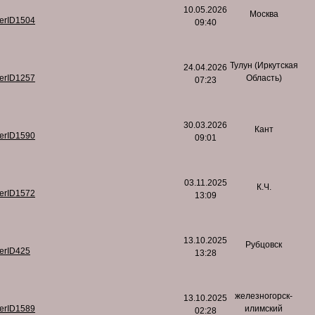
10.05.2026
Москва
serID1504
09:40
Тулун (Иркутская
24.04.2026
serID1257
Область)
07:23
30.03.2026
Кант
serID1590
09:01
03.11.2025
К.Ч.
serID1572
13:09
13.10.2025
Рубцовск
serID425
13:28
железногорск-
13.10.2025
serID1589
илимский
02:28