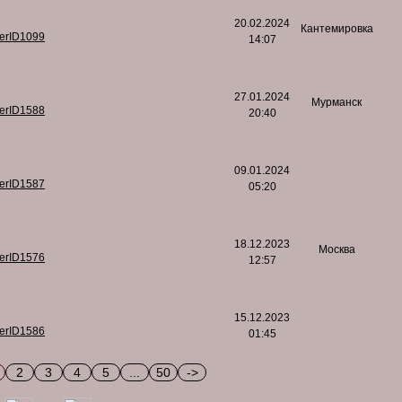
20.02.2024
Кантемировка
serID1099
14:07
27.01.2024
Мурманск
serID1588
20:40
09.01.2024
serID1587
05:20
18.12.2023
Москва
serID1576
12:57
15.12.2023
serID1586
01:45
2
3
4
5
...
50
->