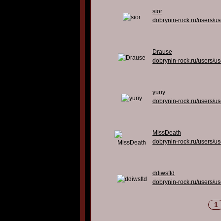
sior
dobrynin-rock.ru/users/u
Drause
dobrynin-rock.ru/users/u
yuriy
dobrynin-rock.ru/users/u
MissDeath
dobrynin-rock.ru/users/u
ddiwsftd
dobrynin-rock.ru/users/u
1