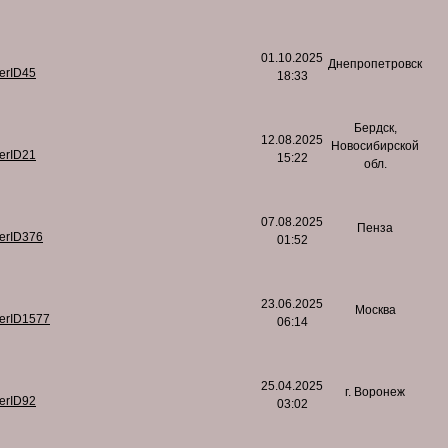
01.10.2025
Днепропетровск
serID45
18:33
Бердск,
12.08.2025
Новосибирской
serID21
15:22
обл.
07.08.2025
Пенза
serID376
01:52
23.06.2025
Москва
serID1577
06:14
25.04.2025
г. Воронеж
serID92
03:02