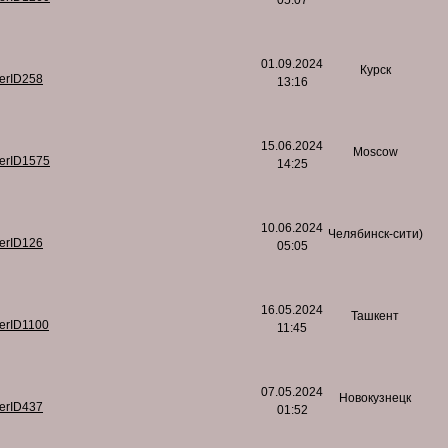
05:07
01.09.2024
Курск
serID258
13:16
15.06.2024
Moscow
serID1575
14:25
10.06.2024
Челябинск-сити)
serID126
05:05
16.05.2024
Ташкент
serID1100
11:45
07.05.2024
Новокузнецк
serID437
01:52