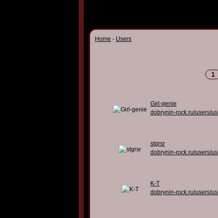
Home
-
Users
1
Girl-genie
dobrynin-rock.ru/users/u
stgrsr
dobrynin-rock.ru/users/u
K-T
dobrynin-rock.ru/users/u