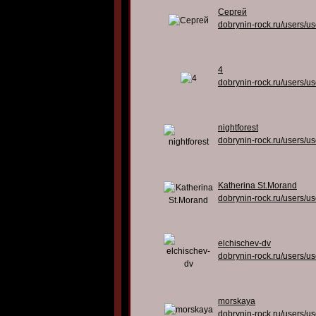
Сергей
dobrynin-rock.ru/users/u
4
dobrynin-rock.ru/users/u
nightforest
dobrynin-rock.ru/users/u
Katherina St.Morand
dobrynin-rock.ru/users/u
elchischev-dv
dobrynin-rock.ru/users/u
morskaya
dobrynin-rock.ru/users/u