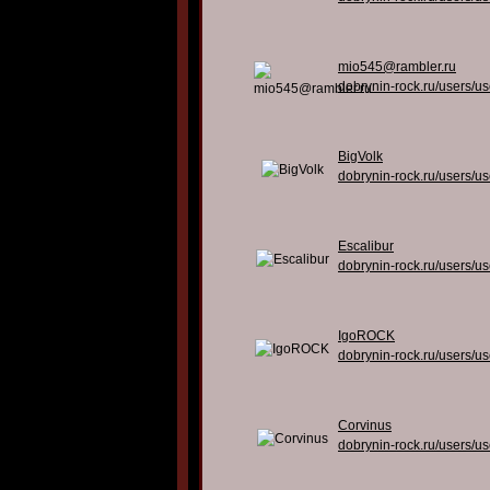
mio545@rambler.ru
dobrynin-rock.ru/users/u
BigVolk
dobrynin-rock.ru/users/u
Escalibur
dobrynin-rock.ru/users/u
IgoROCK
dobrynin-rock.ru/users/u
Corvinus
dobrynin-rock.ru/users/u