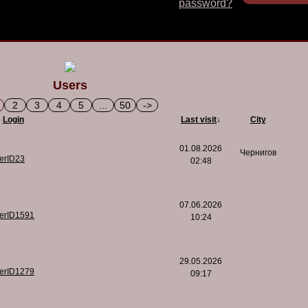
password?
Users
2
3
4
5
...
50
->
Login
Last visit
↓
City
01.08.2026
Чернигов
serID23
02:48
07.06.2026
serID1591
10:24
29.05.2026
serID1279
09:17