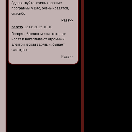
Здравствуйте, очень хорошие
программы у Вас, очень нравятся,
спасибо.
Pass>>
heresy
13.08.2025 10:10
Говорят, бывают места, которые
носят и накапливают огромный
электрический заряд, и, бывает
часто, вы...
Pass>>