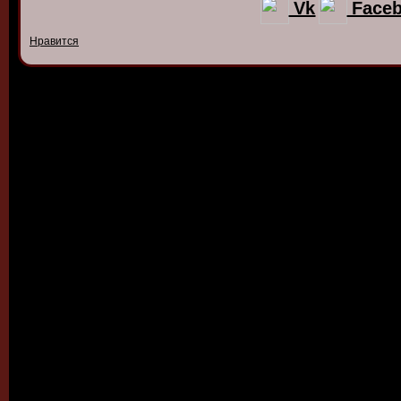
Vk
Face
Нравится