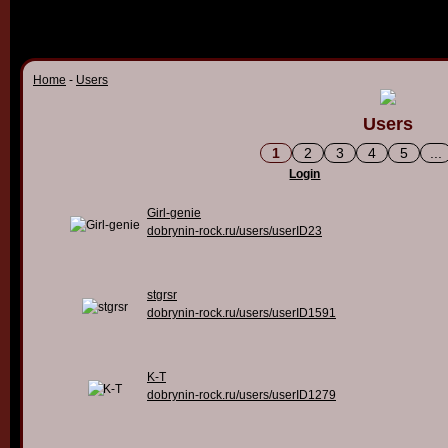
Home
-
Users
Users
1
2
3
4
5
...
Login
Girl-genie
dobrynin-rock.ru/users/userID23
stgrsr
dobrynin-rock.ru/users/userID1591
K-T
dobrynin-rock.ru/users/userID1279