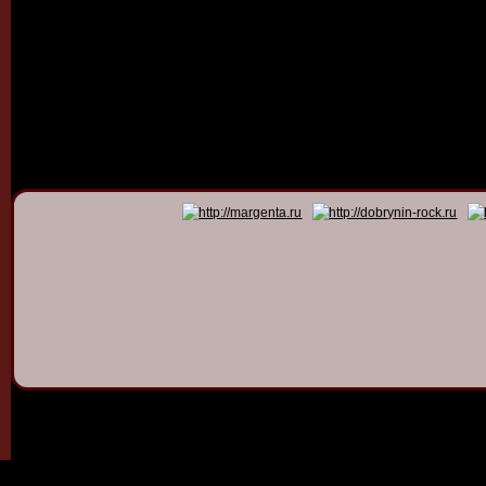
© 2011 - 2026
Dmitry Dob
All rights 