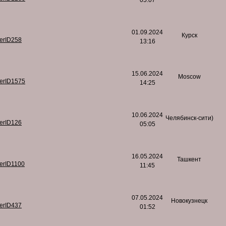
05:07
01.09.2024
Курск
serID258
13:16
15.06.2024
Moscow
serID1575
14:25
10.06.2024
Челябинск-сити)
serID126
05:05
16.05.2024
Ташкент
serID1100
11:45
07.05.2024
Новокузнецк
serID437
01:52