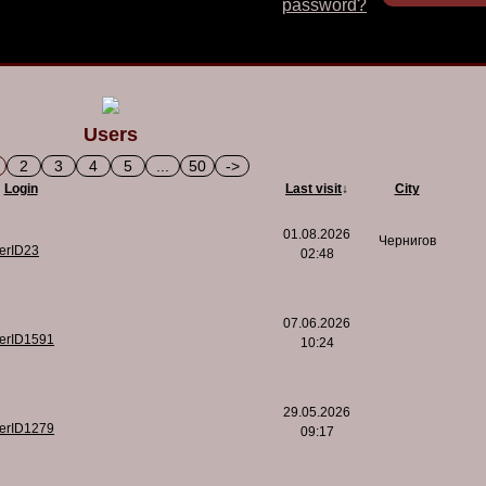
password?
Users
2
3
4
5
...
50
->
Login
Last visit
↓
City
01.08.2026
Чернигов
serID23
02:48
07.06.2026
serID1591
10:24
29.05.2026
serID1279
09:17