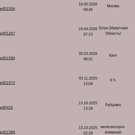
10.05.2026
Москва
serID1504
09:40
Тулун (Иркутская
24.04.2026
serID1257
Область)
07:23
30.03.2026
Кант
serID1590
09:01
03.11.2025
К.Ч.
serID1572
13:09
13.10.2025
Рубцовск
serID425
13:28
железногорск-
13.10.2025
serID1589
илимский
02:28