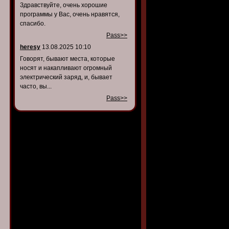
Здравствуйте, очень хорошие
программы у Вас, очень нравятся,
спасибо.
Pass>>
heresy
13.08.2025 10:10
Говорят, бывают места, которые
носят и накапливают огромный
электрический заряд, и, бывает
часто, вы...
Pass>>