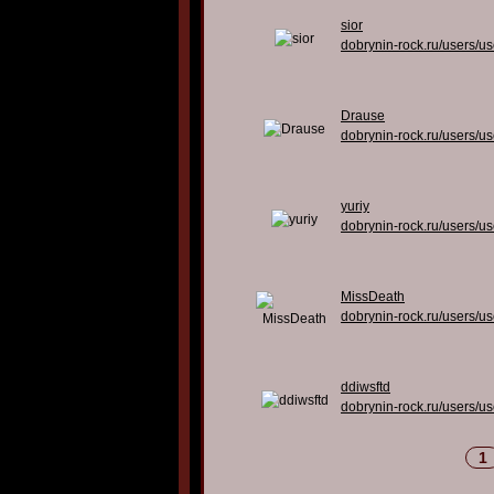
sior
dobrynin-rock.ru/users/u
Drause
dobrynin-rock.ru/users/u
yuriy
dobrynin-rock.ru/users/u
MissDeath
dobrynin-rock.ru/users/u
ddiwsftd
dobrynin-rock.ru/users/u
1