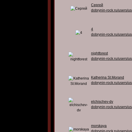
Сергей
dobrynin-rock.ru/users/u
4
dobrynin-rock.ru/users/u
nightforest
dobrynin-rock.ru/users/u
Katherina St.Morand
dobrynin-rock.ru/users/u
elchischev-dv
dobrynin-rock.ru/users/u
morskaya
dobrynin-rock.ru/users/u