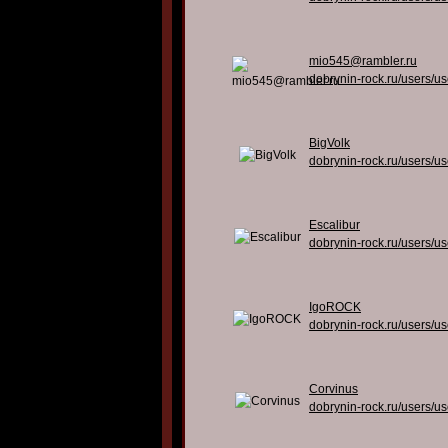
mio545@rambler.ru
dobrynin-rock.ru/users/u
BigVolk
dobrynin-rock.ru/users/u
Escalibur
dobrynin-rock.ru/users/u
IgoROCK
dobrynin-rock.ru/users/u
Corvinus
dobrynin-rock.ru/users/u