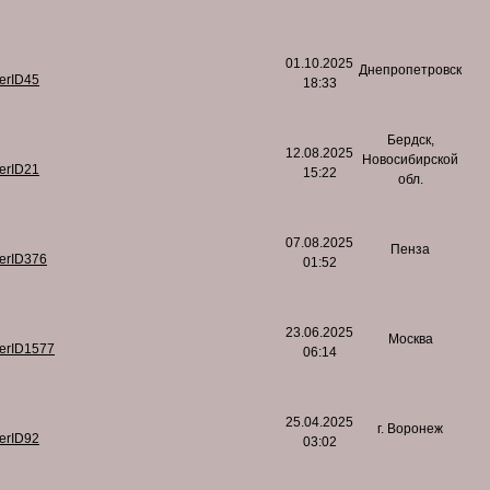
01.10.2025
Днепропетровск
serID45
18:33
Бердск,
12.08.2025
Новосибирской
serID21
15:22
обл.
07.08.2025
Пенза
serID376
01:52
23.06.2025
Москва
serID1577
06:14
25.04.2025
г. Воронеж
serID92
03:02