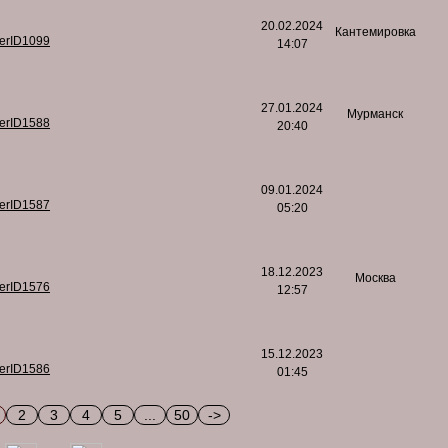
20.02.2024
Кантемировка
serID1099
14:07
27.01.2024
Мурманск
serID1588
20:40
09.01.2024
serID1587
05:20
18.12.2023
Москва
serID1576
12:57
15.12.2023
serID1586
01:45
2
3
4
5
...
50
->