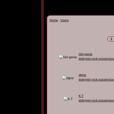
Home
-
Users
1
Girl-genie
dobrynin-rock.ru/users/u
stgrsr
dobrynin-rock.ru/users/u
K-T
dobrynin-rock.ru/users/u