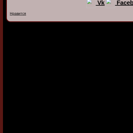
Vk
Face
Нравится