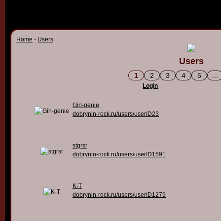
Home
-
Users
Users
1
2
3
4
5
...
Login
Girl-genie
dobrynin-rock.ru/users/userID23
stgrsr
dobrynin-rock.ru/users/userID1591
K-T
dobrynin-rock.ru/users/userID1279