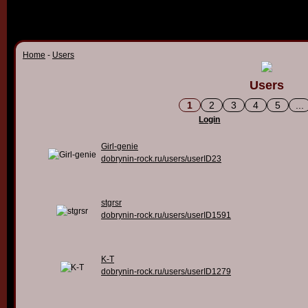
Home
-
Users
Users
1
2
3
4
5
...
Login
Girl-genie
dobrynin-rock.ru/users/userID23
stgrsr
dobrynin-rock.ru/users/userID1591
K-T
dobrynin-rock.ru/users/userID1279