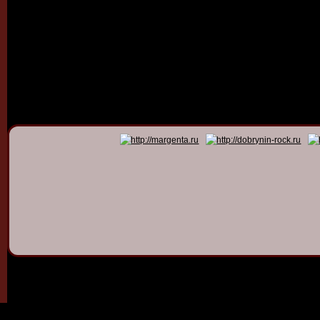
© 2011 - 2026
Dmitry Dob
All rights 