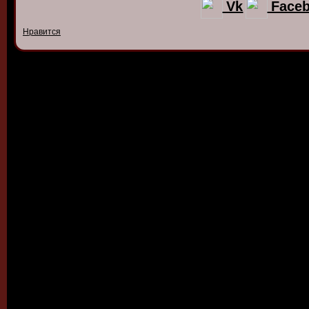
Vk
Face
Нравится