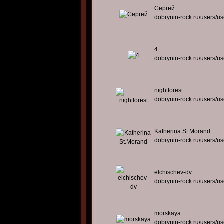
Сергей
dobrynin-rock.ru/users/u
4
dobrynin-rock.ru/users/u
nightforest
dobrynin-rock.ru/users/u
Katherina St.Morand
dobrynin-rock.ru/users/u
elchischev-dv
dobrynin-rock.ru/users/u
morskaya
dobrynin-rock.ru/users/u