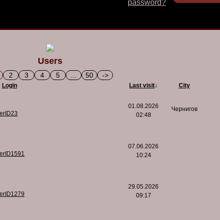
password?
Users
2
3
4
5
...
50
->
Login
Last visit
↓
City
01.08.2026
Чернигов
serID23
02:48
07.06.2026
serID1591
10:24
29.05.2026
serID1279
09:17