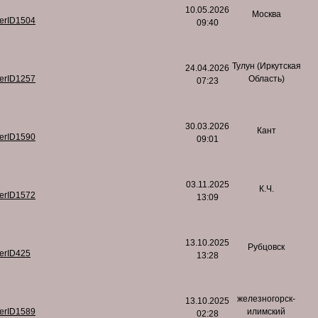
10.05.2026
Москва
serID1504
09:40
Тулун (Иркутская
24.04.2026
serID1257
Область)
07:23
30.03.2026
Кант
serID1590
09:01
03.11.2025
К.Ч.
serID1572
13:09
13.10.2025
Рубцовск
serID425
13:28
железногорск-
13.10.2025
serID1589
илимский
02:28