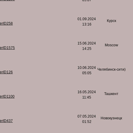
05:07
01.09.2024
Курск
serID258
13:16
15.06.2024
Moscow
serID1575
14:25
10.06.2024
Челябинск-сити)
serID126
05:05
16.05.2024
Ташкент
serID1100
11:45
07.05.2024
Новокузнецк
serID437
01:52