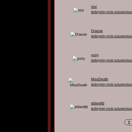
sior
dobrynin-rock.ru/users/u
Drause
dobrynin-rock.ru/users/u
yuriy
dobrynin-rock.ru/users/u
MissDeath
dobrynin-rock.ru/users/u
ddiwsftd
dobrynin-rock.ru/users/u
1