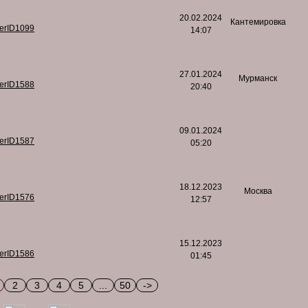
20.02.2024
Кантемировка
serID1099
14:07
27.01.2024
Мурманск
serID1588
20:40
09.01.2024
serID1587
05:20
18.12.2023
Москва
serID1576
12:57
15.12.2023
serID1586
01:45
2
3
4
5
...
50
->