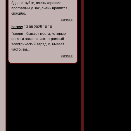
Здравствуйте, очень хорошие
программы у Вас, очень нравятся,
спасибо.
Pass>>
heresy
13.08.2025 10:10
Говорят, бывают места, которые
носят и накапливают огромный
электрический заряд, и, бывает
часто, вы...
Pass>>