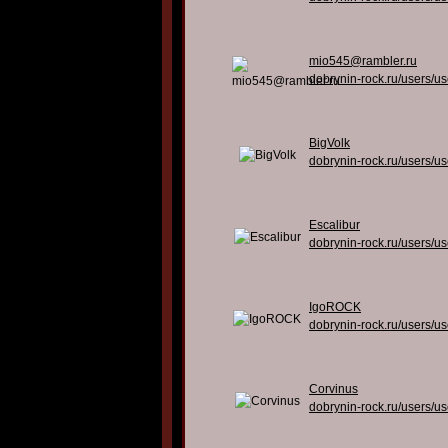
mio545@rambler.ru
dobrynin-rock.ru/users/u
BigVolk
dobrynin-rock.ru/users/u
Escalibur
dobrynin-rock.ru/users/u
IgoROCK
dobrynin-rock.ru/users/u
Corvinus
dobrynin-rock.ru/users/u