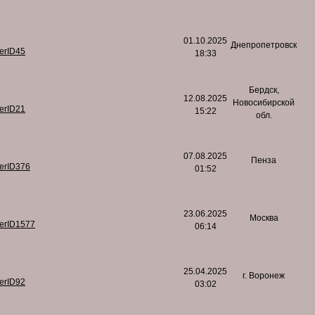
01.10.2025
Днепропетровск
serID45
18:33
Бердск,
12.08.2025
Новосибирской
serID21
15:22
обл.
07.08.2025
Пенза
serID376
01:52
23.06.2025
Москва
serID1577
06:14
25.04.2025
г. Воронеж
serID92
03:02