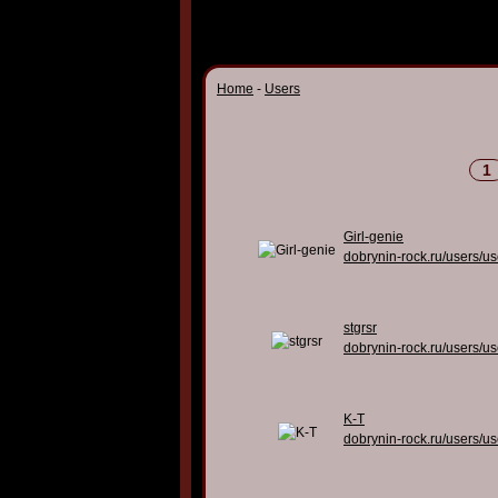
Home
-
Users
1
Girl-genie
dobrynin-rock.ru/users/u
stgrsr
dobrynin-rock.ru/users/u
K-T
dobrynin-rock.ru/users/u