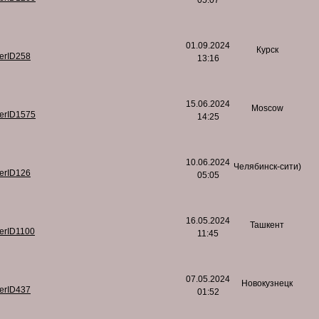
05:07
01.09.2024
Курск
serID258
13:16
15.06.2024
Moscow
serID1575
14:25
10.06.2024
Челябинск-сити)
serID126
05:05
16.05.2024
Ташкент
serID1100
11:45
07.05.2024
Новокузнецк
serID437
01:52