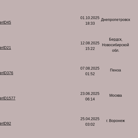
01.10.2025
Днепропетровск
serID45
18:33
Бердск,
12.08.2025
Новосибирской
serID21
15:22
обл.
07.08.2025
Пенза
serID376
01:52
23.06.2025
Москва
serID1577
06:14
25.04.2025
г. Воронеж
serID92
03:02