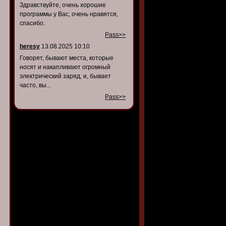
Здравствуйте, очень хорошие
программы у Вас, очень нравятся,
спасибо.
Pass>>
heresy
13.08.2025 10:10
Говорят, бывают места, которые
носят и накапливают огромный
электрический заряд, и, бывает
часто, вы...
Pass>>