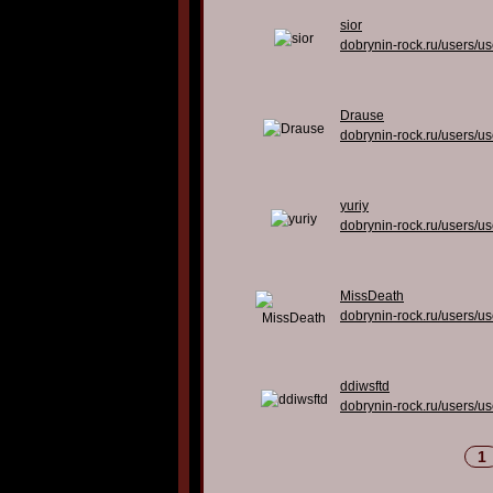
sior
dobrynin-rock.ru/users/u
Drause
dobrynin-rock.ru/users/u
yuriy
dobrynin-rock.ru/users/u
MissDeath
dobrynin-rock.ru/users/u
ddiwsftd
dobrynin-rock.ru/users/u
1