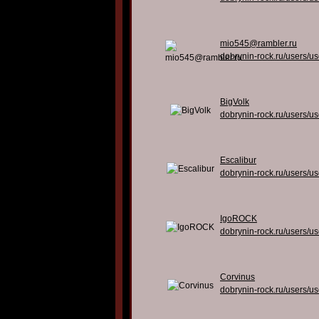
mio545@rambler.ru
dobrynin-rock.ru/users/u
BigVolk
dobrynin-rock.ru/users/u
Escalibur
dobrynin-rock.ru/users/u
IgoROCK
dobrynin-rock.ru/users/u
Corvinus
dobrynin-rock.ru/users/u