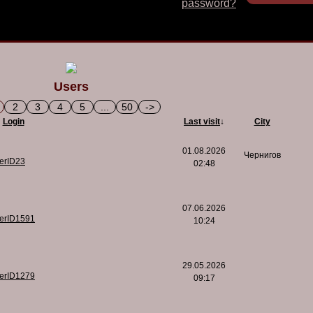
password?
Users
2
3
4
5
...
50
->
Login
Last visit
↓
City
01.08.2026
Чернигов
serID23
02:48
07.06.2026
serID1591
10:24
29.05.2026
serID1279
09:17