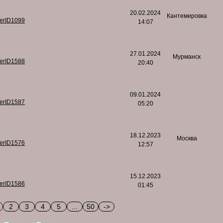
20.02.2024
Кантемировка
serID1099
14:07
27.01.2024
Мурманск
serID1588
20:40
09.01.2024
serID1587
05:20
18.12.2023
Москва
serID1576
12:57
15.12.2023
serID1586
01:45
2
3
4
5
...
50
->