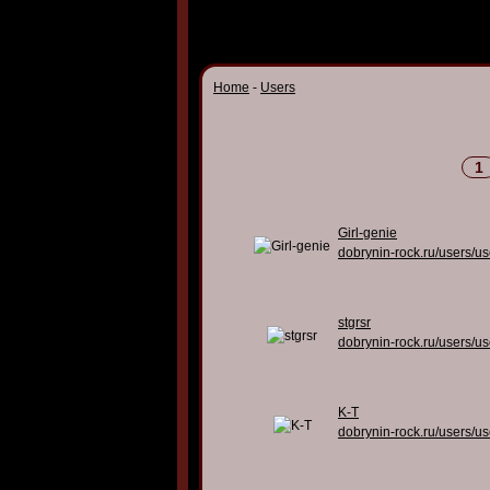
Home
-
Users
1
Girl-genie
dobrynin-rock.ru/users/u
stgrsr
dobrynin-rock.ru/users/u
K-T
dobrynin-rock.ru/users/u