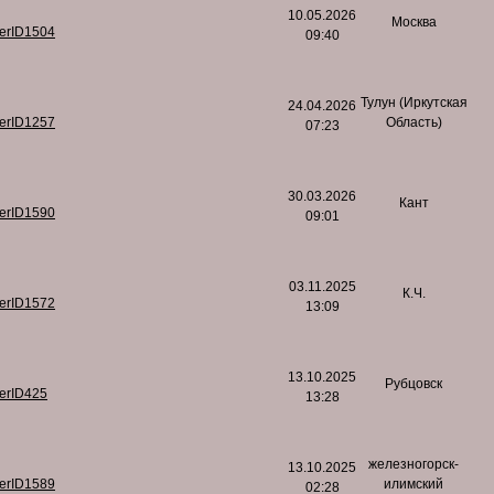
10.05.2026
Москва
serID1504
09:40
Тулун (Иркутская
24.04.2026
serID1257
Область)
07:23
30.03.2026
Кант
serID1590
09:01
03.11.2025
К.Ч.
serID1572
13:09
13.10.2025
Рубцовск
serID425
13:28
железногорск-
13.10.2025
serID1589
илимский
02:28