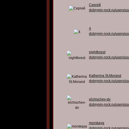
Сергей
dobrynin-rock.ru/users/u
4
dobrynin-rock.ru/users/u
nightforest
dobrynin-rock.ru/users/u
Katherina St.Morand
dobrynin-rock.ru/users/u
elchischev-dv
dobrynin-rock.ru/users/u
morskaya
dobrynin-rock.ru/users/u