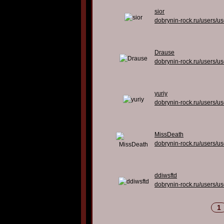
sior
dobrynin-rock.ru/users/u
Drause
dobrynin-rock.ru/users/u
yuriy
dobrynin-rock.ru/users/u
MissDeath
dobrynin-rock.ru/users/u
ddiwsftd
dobrynin-rock.ru/users/u
1