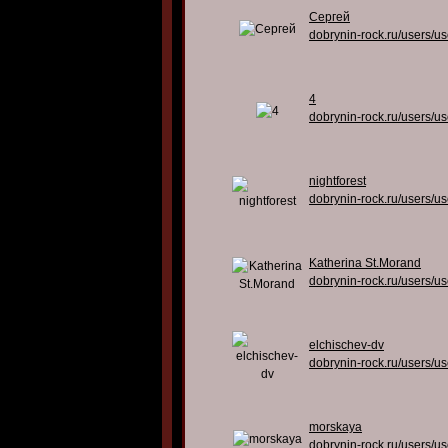
Сергей
dobrynin-rock.ru/users/u
4
dobrynin-rock.ru/users/u
nightforest
dobrynin-rock.ru/users/u
Katherina St.Morand
dobrynin-rock.ru/users/u
elchischev-dv
dobrynin-rock.ru/users/u
morskaya
dobrynin-rock.ru/users/u