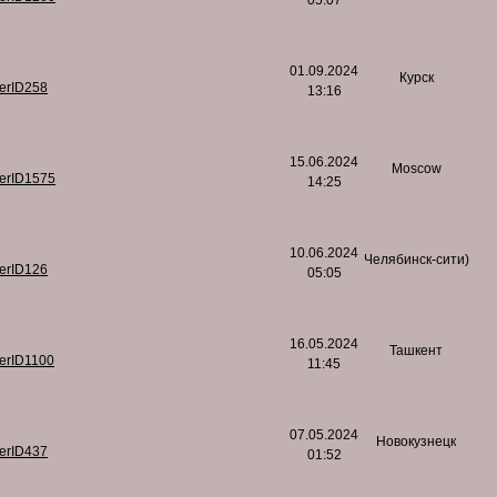
05:07
01.09.2024
Курск
serID258
13:16
15.06.2024
Moscow
serID1575
14:25
10.06.2024
Челябинск-сити)
serID126
05:05
16.05.2024
Ташкент
serID1100
11:45
07.05.2024
Новокузнецк
serID437
01:52