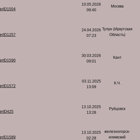
10.05.2026
Москва
serID1504
09:40
Тулун (Иркутская
24.04.2026
serID1257
Область)
07:23
30.03.2026
Кант
serID1590
09:01
03.11.2025
К.Ч.
serID1572
13:09
13.10.2025
Рубцовск
serID425
13:28
железногорск-
13.10.2025
serID1589
илимский
02:28