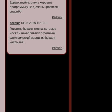
Здравствуйте, очень хорошие
программы у Вас, очень нравятся,
спасибо.
Pass>>
heresy
13.08.2025 10:10
Говорят, бывают места, которые
носят и накапливают огромный
электрический заряд, и, бывает
часто, вы...
Pass>>