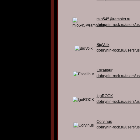
mio545@rambler.ru
dobrynin-rock.ru/users/u
BigVolk
dobrynin-rock.ru/users/u
Escalibur
dobrynin-rock.ru/users/u
IgoROCK
dobrynin-rock.ru/users/u
Corvinus
dobrynin-rock.ru/users/u