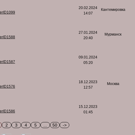
20.02.2024
Кантемировка
serID1099
14:07
27.01.2024
Мурманск
serID1588
20:40
09.01.2024
serID1587
05:20
18.12.2023
Москва
serID1576
12:57
15.12.2023
serID1586
01:45
2
3
4
5
...
50
->