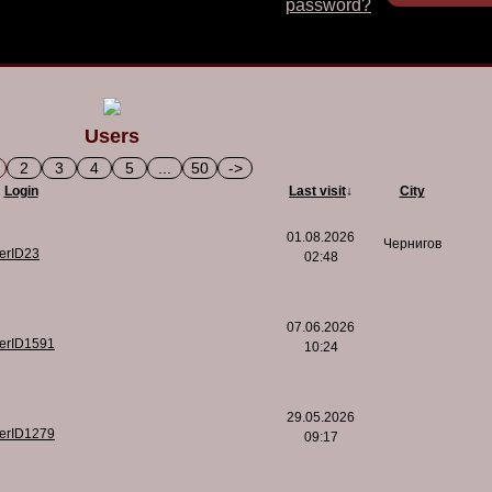
password?
Users
2
3
4
5
...
50
->
Login
Last visit
↓
City
01.08.2026
Чернигов
serID23
02:48
07.06.2026
serID1591
10:24
29.05.2026
serID1279
09:17