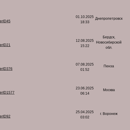
01.10.2025
Днепропетровск
serID45
18:33
Бердск,
12.08.2025
Новосибирской
serID21
15:22
обл.
07.08.2025
Пенза
serID376
01:52
23.06.2025
Москва
serID1577
06:14
25.04.2025
г. Воронеж
serID92
03:02