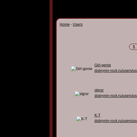
Home
-
Users
1
Girl-genie
dobrynin-rock.ru/users/u
stgrsr
dobrynin-rock.ru/users/u
K-T
dobrynin-rock.ru/users/u