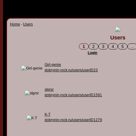
Home
-
Users
Users
1
2
3
4
5
...
Login
Girl-genie
dobrynin-rock.ru/users/userID23
stgrsr
dobrynin-rock.ru/users/userID1591
K-T
dobrynin-rock.ru/users/userID1279