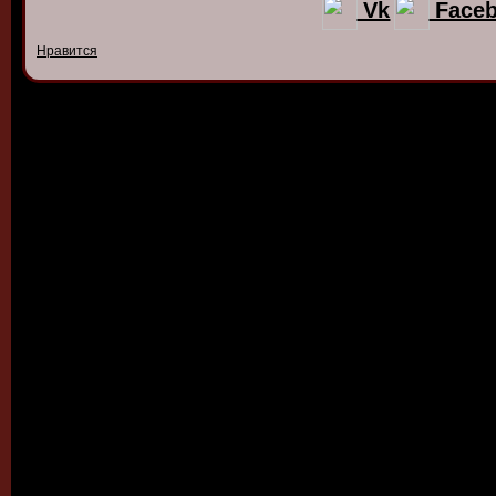
Vk
Face
Нравится