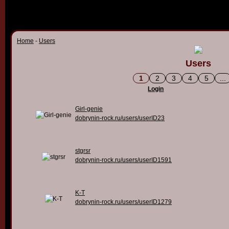
Home
-
Users
Users
1
2
3
4
5
...
Login
Girl-genie
dobrynin-rock.ru/users/userID23
stgrsr
dobrynin-rock.ru/users/userID1591
K-T
dobrynin-rock.ru/users/userID1279