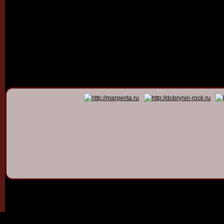
© 2011 - 2026
Dmitry Dob
All rights 