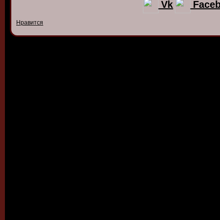
Vk
Face
Нравится