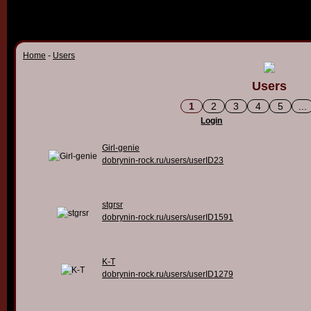
Home
-
Users
Users
1
2
3
4
5
...
Login
Girl-genie
dobrynin-rock.ru/users/userID23
stgrsr
dobrynin-rock.ru/users/userID1591
K-T
dobrynin-rock.ru/users/userID1279