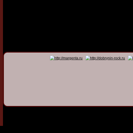
© 2011 - 2026
Dmitry Dob
All rights 