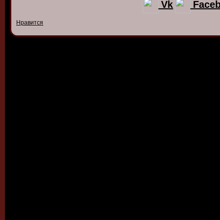
Vk
Face
Нравится