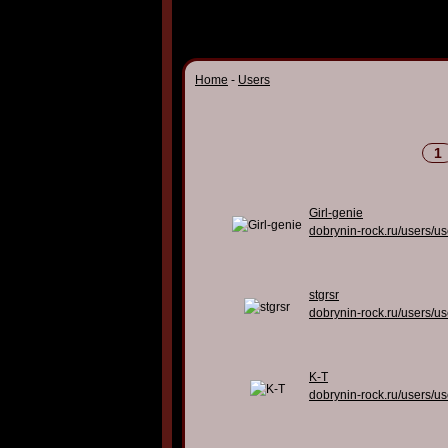
Home
-
Users
1
Girl-genie
dobrynin-rock.ru/users/u
stgrsr
dobrynin-rock.ru/users/u
K-T
dobrynin-rock.ru/users/u