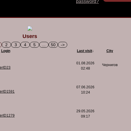
password?
Users
2
3
4
5
...
50
->
Login
Last visit
↓
City
01.08.2026
Чернигов
serID23
02:48
07.06.2026
serID1591
10:24
29.05.2026
serID1279
09:17