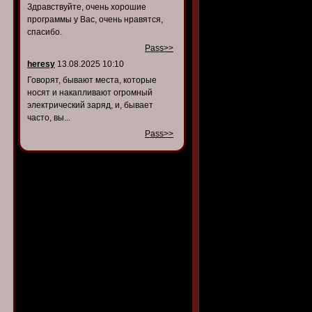
Здравствуйте, очень хорошие
программы у Вас, очень нравятся,
спасибо.
Pass>>
heresy
13.08.2025 10:10
Говорят, бывают места, которые
носят и накапливают огромный
электрический заряд, и, бывает
часто, вы...
Pass>>