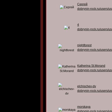
Сергей
dobrynin-rock.ru/users/u
4
dobrynin-rock.ru/users/u
nightforest
dobrynin-rock.ru/users/u
Katherina St.Morand
dobrynin-rock.ru/users/u
elchischev-dv
dobrynin-rock.ru/users/u
morskaya
dobrynin-rock.ru/users/u