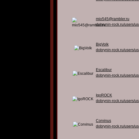
mio545@rambler.ru
dobrynin-rock.ru/users/u
BigVolk
dobrynin-rock.ru/users/u
Escalibur
dobrynin-rock.ru/users/u
IgoROCK
dobrynin-rock.ru/users/u
Corvinus
dobrynin-rock.ru/users/u