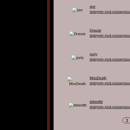
sior
dobrynin-rock.ru/users/u
Drause
dobrynin-rock.ru/users/u
yuriy
dobrynin-rock.ru/users/u
MissDeath
dobrynin-rock.ru/users/u
ddiwsftd
dobrynin-rock.ru/users/u
1