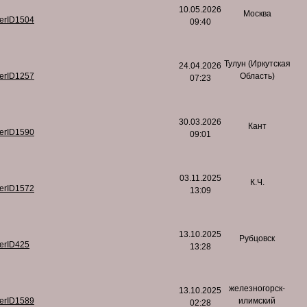
10.05.2026
Москва
serID1504
09:40
Тулун (Иркутская
24.04.2026
serID1257
Область)
07:23
30.03.2026
Кант
serID1590
09:01
03.11.2025
К.Ч.
serID1572
13:09
13.10.2025
Рубцовск
serID425
13:28
железногорск-
13.10.2025
serID1589
илимский
02:28