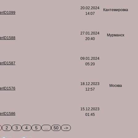
20.02.2024
Кантемировка
serID1099
14:07
27.01.2024
Мурманск
serID1588
20:40
09.01.2024
serID1587
05:20
18.12.2023
Москва
serID1576
12:57
15.12.2023
serID1586
01:45
2
3
4
5
...
50
->