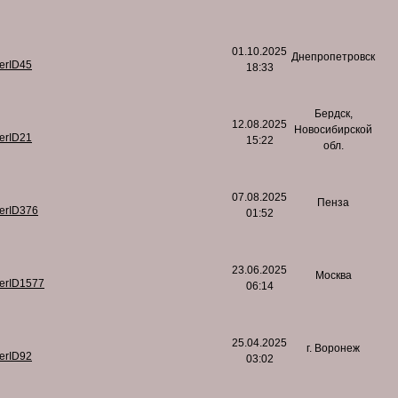
01.10.2025
Днепропетровск
serID45
18:33
Бердск,
12.08.2025
Новосибирской
serID21
15:22
обл.
07.08.2025
Пенза
serID376
01:52
23.06.2025
Москва
serID1577
06:14
25.04.2025
г. Воронеж
serID92
03:02