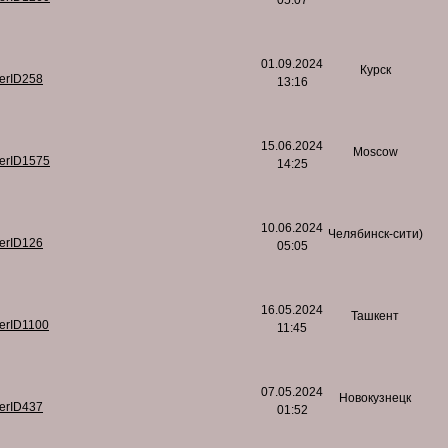
05:07
01.09.2024
Курск
serID258
13:16
15.06.2024
Moscow
serID1575
14:25
10.06.2024
Челябинск-сити)
serID126
05:05
16.05.2024
Ташкент
serID1100
11:45
07.05.2024
Новокузнецк
serID437
01:52