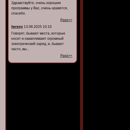
Здравствуйте, очень хорошие
программы у Вас, очень нравятся,
спасибо.
Pass>>
heresy
13.08.2025 10:10
Говорят, бывают места, которые
носят и накапливают огромный
электрический заряд, и, бывает
часто, вы...
Pass>>