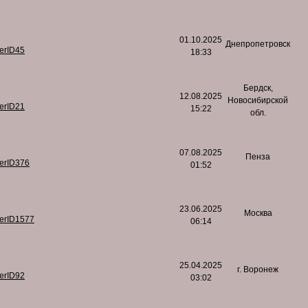
01.10.2025
Днепропетровск
serID45
18:33
Бердск,
12.08.2025
Новосибирской
serID21
15:22
обл.
07.08.2025
Пенза
serID376
01:52
23.06.2025
Москва
serID1577
06:14
25.04.2025
г. Воронеж
serID92
03:02