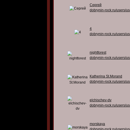
Сергей
dobrynin-rock.ru/users/u
4
dobrynin-rock.ru/users/u
nightforest
dobrynin-rock.ru/users/u
Katherina St.Morand
dobrynin-rock.ru/users/u
elchischev-dv
dobrynin-rock.ru/users/u
morskaya
dobrynin-rock.ru/users/u