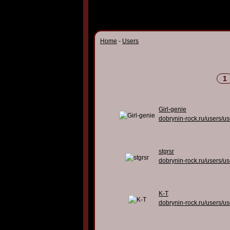
Home
-
Users
1
Girl-genie
dobrynin-rock.ru/users/u
stgrsr
dobrynin-rock.ru/users/u
K-T
dobrynin-rock.ru/users/u