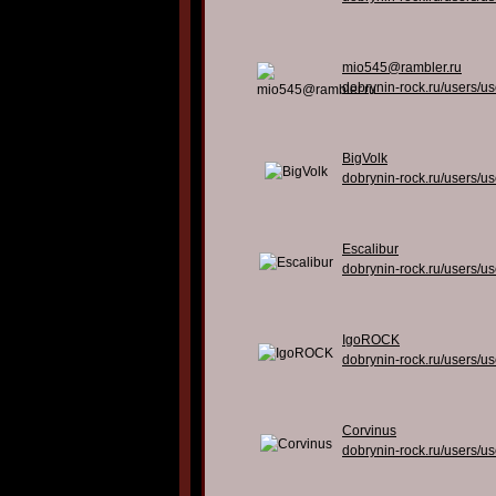
mio545@rambler.ru
dobrynin-rock.ru/users/u
BigVolk
dobrynin-rock.ru/users/u
Escalibur
dobrynin-rock.ru/users/u
IgoROCK
dobrynin-rock.ru/users/u
Corvinus
dobrynin-rock.ru/users/u