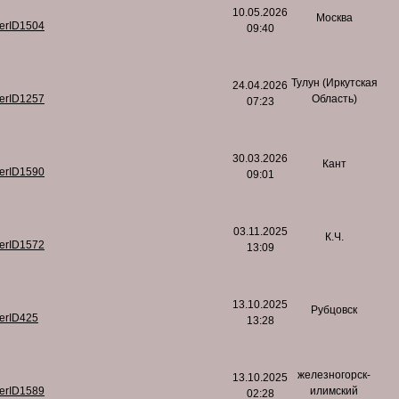
10.05.2026
Москва
serID1504
09:40
Тулун (Иркутская
24.04.2026
serID1257
Область)
07:23
30.03.2026
Кант
serID1590
09:01
03.11.2025
К.Ч.
serID1572
13:09
13.10.2025
Рубцовск
serID425
13:28
железногорск-
13.10.2025
serID1589
илимский
02:28