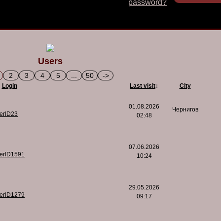
password?
Users
2
3
4
5
...
50
->
Login
Last visit
↓
City
01.08.2026
Чернигов
serID23
02:48
07.06.2026
serID1591
10:24
29.05.2026
serID1279
09:17