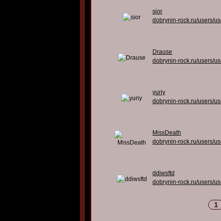
sior
dobrynin-rock.ru/users/u
Drause
dobrynin-rock.ru/users/u
yuriy
dobrynin-rock.ru/users/u
MissDeath
dobrynin-rock.ru/users/u
ddiwsftd
dobrynin-rock.ru/users/u
1