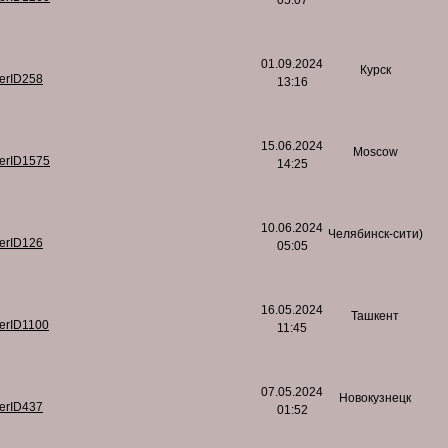
05:07
01.09.2024
Курск
serID258
13:16
15.06.2024
Moscow
serID1575
14:25
10.06.2024
Челябинск-сити)
serID126
05:05
16.05.2024
Ташкент
serID1100
11:45
07.05.2024
Новокузнецк
serID437
01:52