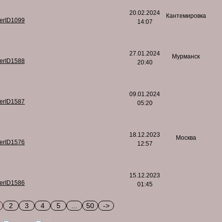
20.02.2024
Кантемировка
serID1099
14:07
27.01.2024
Мурманск
serID1588
20:40
09.01.2024
serID1587
05:20
18.12.2023
Москва
serID1576
12:57
15.12.2023
serID1586
01:45
2
3
4
5
...
50
->