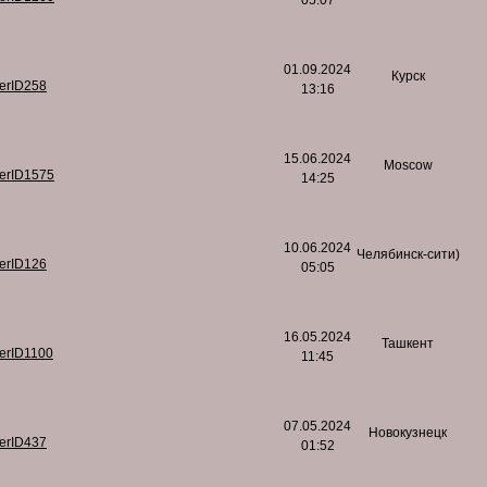
05:07
01.09.2024
Курск
serID258
13:16
15.06.2024
Moscow
serID1575
14:25
10.06.2024
Челябинск-сити)
serID126
05:05
16.05.2024
Ташкент
serID1100
11:45
07.05.2024
Новокузнецк
serID437
01:52