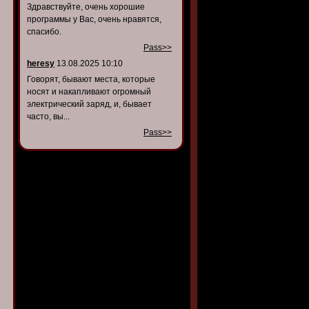
Здравствуйте, очень хорошие
программы у Вас, очень нравятся,
спасибо.
Pass>>
heresy
13.08.2025 10:10
Говорят, бывают места, которые
носят и накапливают огромный
электрический заряд, и, бывает
часто, вы...
Pass>>