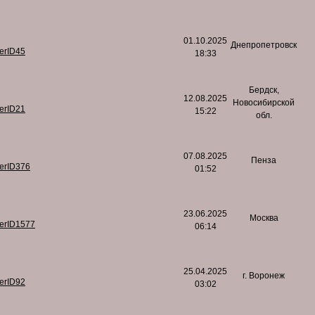
01.10.2025
Днепропетровск
serID45
18:33
Бердск,
12.08.2025
Новосибирской
serID21
15:22
обл.
07.08.2025
Пенза
serID376
01:52
23.06.2025
Москва
serID1577
06:14
25.04.2025
г. Воронеж
serID92
03:02