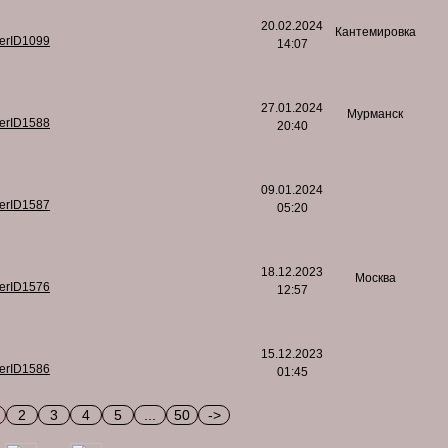
20.02.2024
Кантемировка
serID1099
14:07
27.01.2024
Мурманск
serID1588
20:40
09.01.2024
serID1587
05:20
18.12.2023
Москва
serID1576
12:57
15.12.2023
serID1586
01:45
2
3
4
5
...
50
->