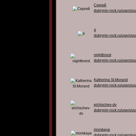
Сергей
dobrynin-rock.ru/users/u
4
dobrynin-rock.ru/users/u
nightforest
dobrynin-rock.ru/users/u
Katherina St.Morand
dobrynin-rock.ru/users/u
elchischev-dv
dobrynin-rock.ru/users/u
morskaya
dobrynin-rock.ru/users/u