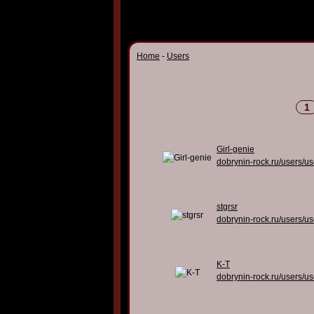
Home
-
Users
1
Girl-genie
dobrynin-rock.ru/users/u
stgrsr
dobrynin-rock.ru/users/u
K-T
dobrynin-rock.ru/users/u