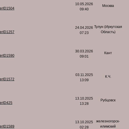
10.05.2026
Москва
serID1504
09:40
Тулун (Иркутская
24.04.2026
serID1257
Область)
07:23
30.03.2026
Кант
serID1590
09:01
03.11.2025
К.Ч.
serID1572
13:09
13.10.2025
Рубцовск
serID425
13:28
железногорск-
13.10.2025
serID1589
илимский
02:28