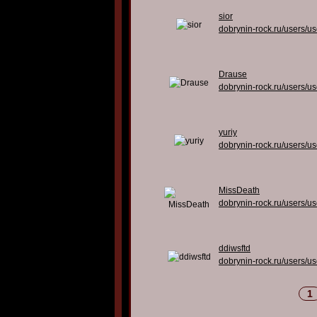
sior
dobrynin-rock.ru/users/u
Drause
dobrynin-rock.ru/users/u
yuriy
dobrynin-rock.ru/users/u
MissDeath
dobrynin-rock.ru/users/u
ddiwsftd
dobrynin-rock.ru/users/u
1