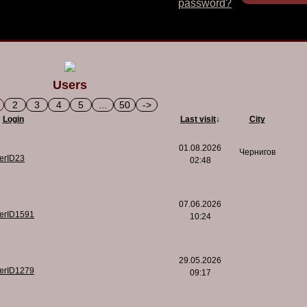
password?
Users
2
3
4
5
...
50
->
Login
Last visit
↓
City
01.08.2026
Чернигов
serID23
02:48
07.06.2026
serID1591
10:24
29.05.2026
serID1279
09:17