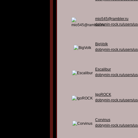
mio545@rambler.ru
dobrynin-rock.ru/users/u
BigVolk
dobrynin-rock.ru/users/u
Escalibur
dobrynin-rock.ru/users/u
IgoROCK
dobrynin-rock.ru/users/u
Corvinus
dobrynin-rock.ru/users/u