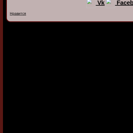
Vk
Face
Нравится