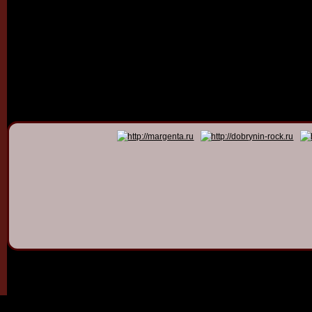
© 2011 - 2026
Dmitry Dob
All rights 