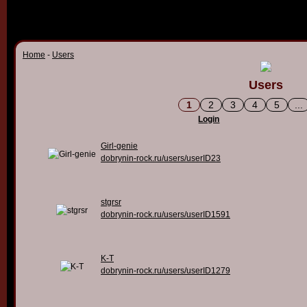
Home
-
Users
Users
1
2
3
4
5
...
Login
Girl-genie
dobrynin-rock.ru/users/userID23
stgrsr
dobrynin-rock.ru/users/userID1591
K-T
dobrynin-rock.ru/users/userID1279