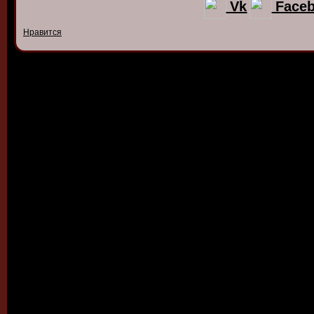
Vk
Face
Нравится