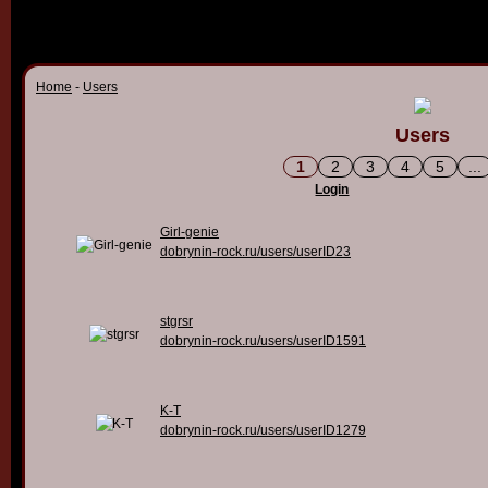
Home
-
Users
Users
1
2
3
4
5
...
Login
Girl-genie
dobrynin-rock.ru/users/userID23
stgrsr
dobrynin-rock.ru/users/userID1591
K-T
dobrynin-rock.ru/users/userID1279