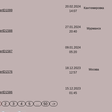
20.02.2024
Кантемировка
serID1099
14:07
27.01.2024
Мурманск
serID1588
20:40
09.01.2024
serID1587
05:20
18.12.2023
Москва
serID1576
12:57
15.12.2023
serID1586
01:45
2
3
4
5
...
50
->