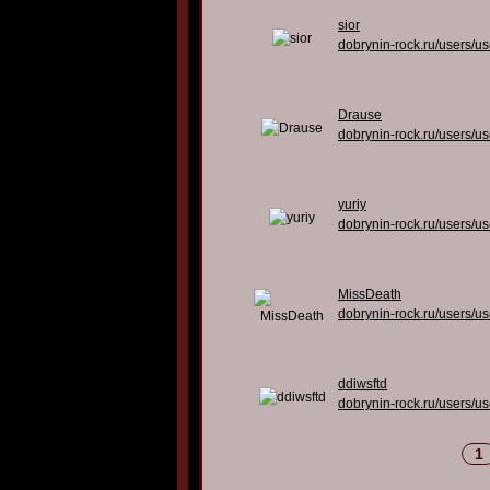
sior
dobrynin-rock.ru/users/u
Drause
dobrynin-rock.ru/users/u
yuriy
dobrynin-rock.ru/users/u
MissDeath
dobrynin-rock.ru/users/u
ddiwsftd
dobrynin-rock.ru/users/u
1