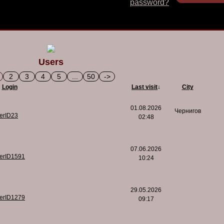
password?
Users
2
3
4
5
...
50
->
Login
Last visit
↓
City
01.08.2026
Чернигов
serID23
02:48
07.06.2026
serID1591
10:24
29.05.2026
serID1279
09:17