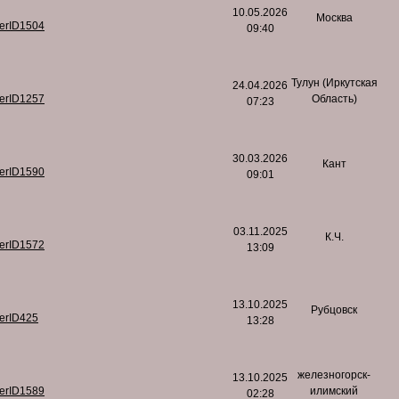
10.05.2026
Москва
serID1504
09:40
Тулун (Иркутская
24.04.2026
serID1257
Область)
07:23
30.03.2026
Кант
serID1590
09:01
03.11.2025
К.Ч.
serID1572
13:09
13.10.2025
Рубцовск
serID425
13:28
железногорск-
13.10.2025
serID1589
илимский
02:28