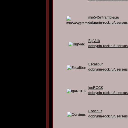
mio545@rambler.ru
dobrynin-rock.ru/users/u
BigVolk
dobrynin-rock.ru/users/u
Escalibur
dobrynin-rock.ru/users/u
IgoROCK
dobrynin-rock.ru/users/u
Corvinus
dobrynin-rock.ru/users/u