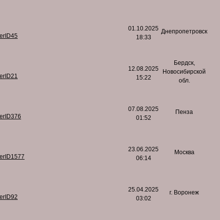
01.10.2025
Днепропетровск
serID45
18:33
Бердск,
12.08.2025
Новосибирской
serID21
15:22
обл.
07.08.2025
Пенза
serID376
01:52
23.06.2025
Москва
serID1577
06:14
25.04.2025
г. Воронеж
serID92
03:02