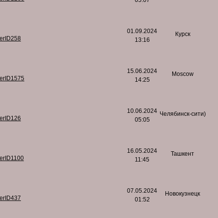
05:07
01.09.2024
Курск
serID258
13:16
15.06.2024
Moscow
serID1575
14:25
10.06.2024
Челябинск-сити)
serID126
05:05
16.05.2024
Ташкент
serID1100
11:45
07.05.2024
Новокузнецк
serID437
01:52