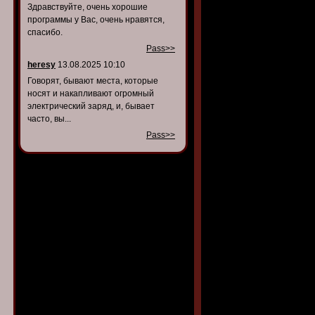
Здравствуйте, очень хорошие
программы у Вас, очень нравятся,
спасибо.
Pass>>
heresy
13.08.2025 10:10
Говорят, бывают места, которые
носят и накапливают огромный
электрический заряд, и, бывает
часто, вы...
Pass>>