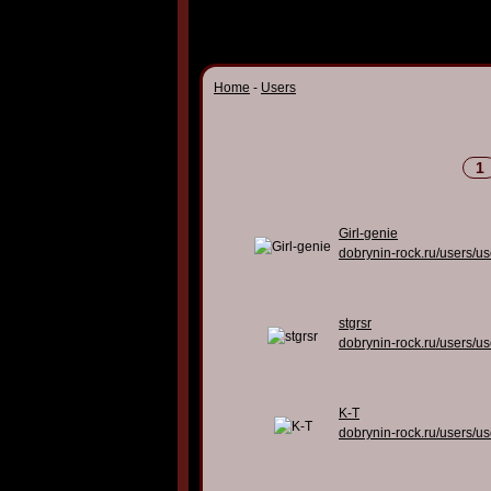
Home
-
Users
1
Girl-genie
dobrynin-rock.ru/users/u
stgrsr
dobrynin-rock.ru/users/u
K-T
dobrynin-rock.ru/users/u