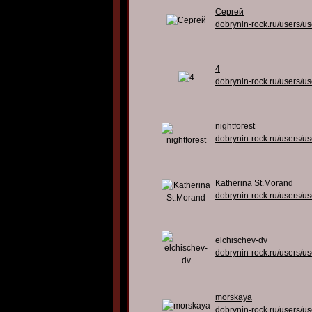
Сергей
dobrynin-rock.ru/users/u
4
dobrynin-rock.ru/users/u
nightforest
dobrynin-rock.ru/users/u
Katherina St.Morand
dobrynin-rock.ru/users/u
elchischev-dv
dobrynin-rock.ru/users/u
morskaya
dobrynin-rock.ru/users/u