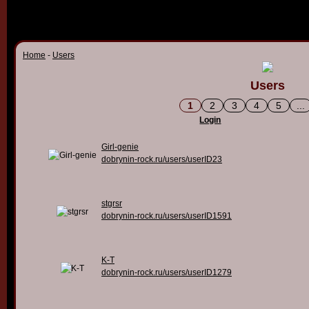
Home
-
Users
Users
1
2
3
4
5
...
Login
Girl-genie
dobrynin-rock.ru/users/userID23
stgrsr
dobrynin-rock.ru/users/userID1591
K-T
dobrynin-rock.ru/users/userID1279