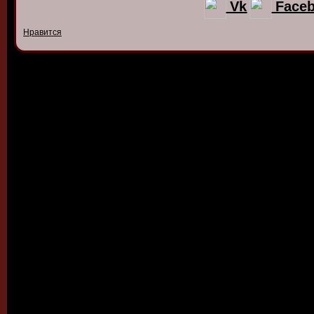
Vk
Face
Нравится