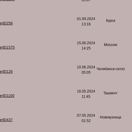
05:07
01.09.2024
Курск
serID258
13:16
15.06.2024
Moscow
serID1575
14:25
10.06.2024
Челябинск-сити)
serID126
05:05
16.05.2024
Ташкент
serID1100
11:45
07.05.2024
Новокузнецк
serID437
01:52