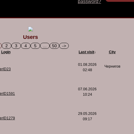
password?
Users
2
3
4
5
...
50
->
Login
Last visit
↓
City
01.08.2026
Чернигов
serID23
02:48
07.06.2026
serID1591
10:24
29.05.2026
serID1279
09:17