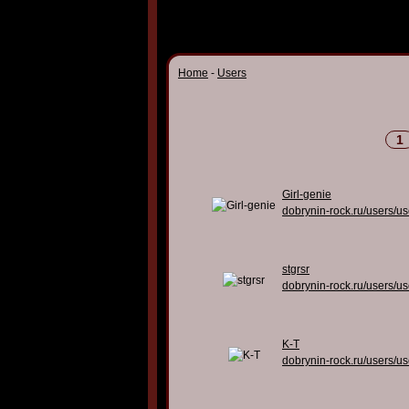
Home
-
Users
1
Girl-genie
dobrynin-rock.ru/users/u
stgrsr
dobrynin-rock.ru/users/u
K-T
dobrynin-rock.ru/users/u