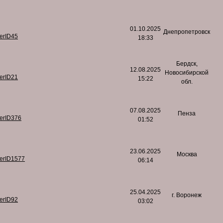
01.10.2025
Днепропетровск
serID45
18:33
Бердск,
12.08.2025
Новосибирской
serID21
15:22
обл.
07.08.2025
Пенза
serID376
01:52
23.06.2025
Москва
serID1577
06:14
25.04.2025
г. Воронеж
serID92
03:02