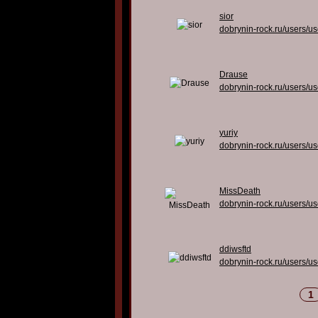
sior
dobrynin-rock.ru/users/u
Drause
dobrynin-rock.ru/users/u
yuriy
dobrynin-rock.ru/users/u
MissDeath
dobrynin-rock.ru/users/u
ddiwsftd
dobrynin-rock.ru/users/u
1