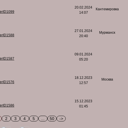
20.02.2024
Кантемировка
serID1099
14:07
27.01.2024
Мурманск
serID1588
20:40
09.01.2024
serID1587
05:20
18.12.2023
Москва
serID1576
12:57
15.12.2023
serID1586
01:45
2
3
4
5
...
50
->