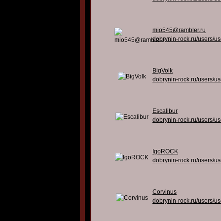
mio545@rambler.ru
dobrynin-rock.ru/users/u
BigVolk
dobrynin-rock.ru/users/u
Escalibur
dobrynin-rock.ru/users/u
IgoROCK
dobrynin-rock.ru/users/u
Corvinus
dobrynin-rock.ru/users/u