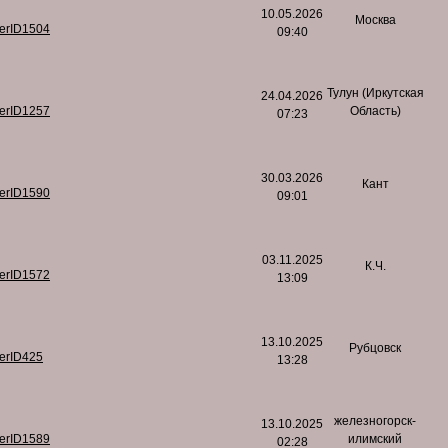
10.05.2026
Москва
serID1504
09:40
Тулун (Иркутская
24.04.2026
serID1257
Область)
07:23
30.03.2026
Кант
serID1590
09:01
03.11.2025
К.Ч.
serID1572
13:09
13.10.2025
Рубцовск
serID425
13:28
железногорск-
13.10.2025
serID1589
илимский
02:28