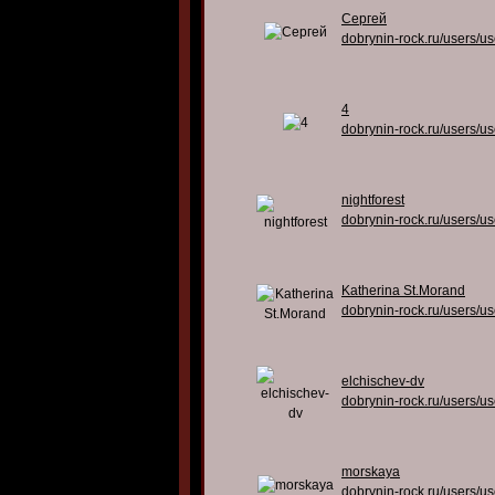
Сергей
dobrynin-rock.ru/users/u
4
dobrynin-rock.ru/users/u
nightforest
dobrynin-rock.ru/users/u
Katherina St.Morand
dobrynin-rock.ru/users/u
elchischev-dv
dobrynin-rock.ru/users/u
morskaya
dobrynin-rock.ru/users/u