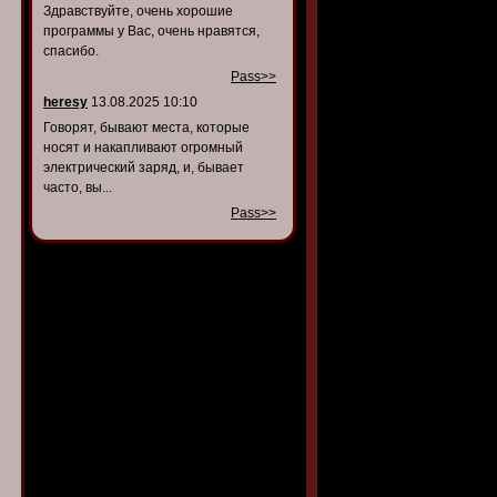
Здравствуйте, очень хорошие
программы у Вас, очень нравятся,
спасибо.
Pass>>
heresy
13.08.2025 10:10
Говорят, бывают места, которые
носят и накапливают огромный
электрический заряд, и, бывает
часто, вы...
Pass>>