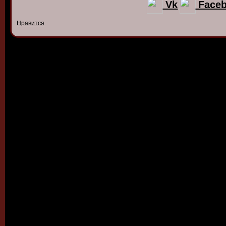
Vk
Face
Нравится