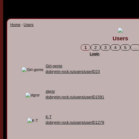
Home
-
Users
Users
1
2
3
4
5
...
Login
Girl-genie
dobrynin-rock.ru/users/userID23
stgrsr
dobrynin-rock.ru/users/userID1591
K-T
dobrynin-rock.ru/users/userID1279