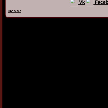
Vk
Face
Нравится