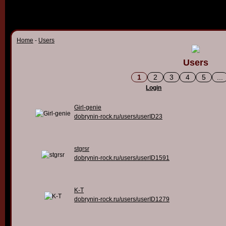
Home
-
Users
Users
1
2
3
4
5
...
Login
Girl-genie
dobrynin-rock.ru/users/userID23
stgrsr
dobrynin-rock.ru/users/userID1591
K-T
dobrynin-rock.ru/users/userID1279