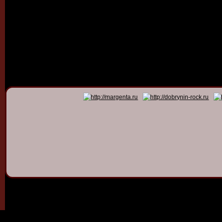
© 2011 - 2026
Dmitry Dob
All rights 