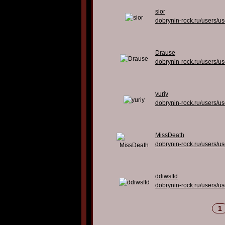
sior
dobrynin-rock.ru/users/u
Drause
dobrynin-rock.ru/users/u
yuriy
dobrynin-rock.ru/users/u
MissDeath
dobrynin-rock.ru/users/u
ddiwsftd
dobrynin-rock.ru/users/u
1