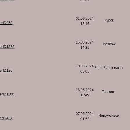
05:07
01.09.2024
Курск
serID258
13:16
15.06.2024
Moscow
serID1575
14:25
10.06.2024
Челябинск-сити)
serID126
05:05
16.05.2024
Ташкент
serID1100
11:45
07.05.2024
Новокузнецк
serID437
01:52