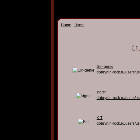
Home
-
Users
1
Girl-genie
dobrynin-rock.ru/users/u
stgrsr
dobrynin-rock.ru/users/u
K-T
dobrynin-rock.ru/users/u