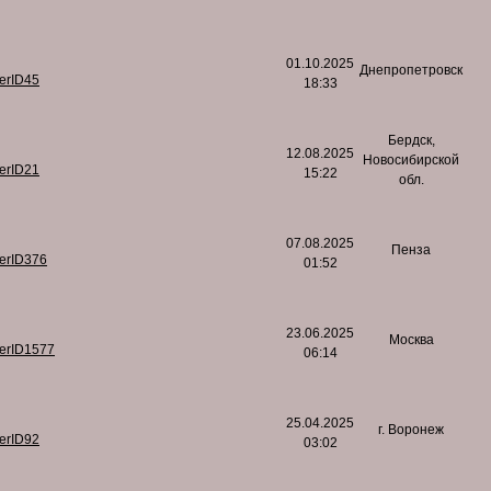
01.10.2025
Днепропетровск
serID45
18:33
Бердск,
12.08.2025
Новосибирской
serID21
15:22
обл.
07.08.2025
Пенза
serID376
01:52
23.06.2025
Москва
serID1577
06:14
25.04.2025
г. Воронеж
serID92
03:02