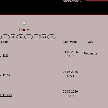
password?
Users
2
3
4
5
...
50
->
Login
Last visit
↓
City
01.08.2026
Чернигов
serID23
02:48
07.06.2026
serID1591
10:24
29.05.2026
serID1279
09:17