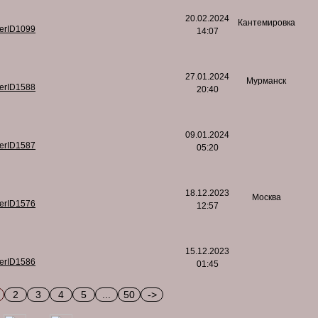
20.02.2024
Кантемировка
serID1099
14:07
27.01.2024
Мурманск
serID1588
20:40
09.01.2024
serID1587
05:20
18.12.2023
Москва
serID1576
12:57
15.12.2023
serID1586
01:45
2
3
4
5
...
50
->