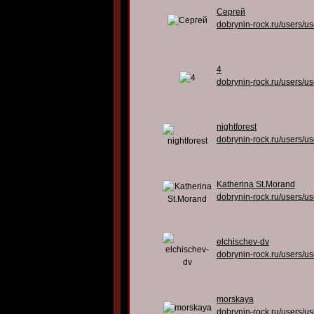
Сергей
dobrynin-rock.ru/users/u
4
dobrynin-rock.ru/users/u
nightforest
dobrynin-rock.ru/users/u
Katherina St.Morand
dobrynin-rock.ru/users/u
elchischev-dv
dobrynin-rock.ru/users/u
morskaya
dobrynin-rock.ru/users/u