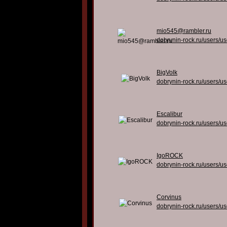
mio545@rambler.ru
dobrynin-rock.ru/users/u
BigVolk
dobrynin-rock.ru/users/u
Escalibur
dobrynin-rock.ru/users/u
IgoROCK
dobrynin-rock.ru/users/u
Corvinus
dobrynin-rock.ru/users/u