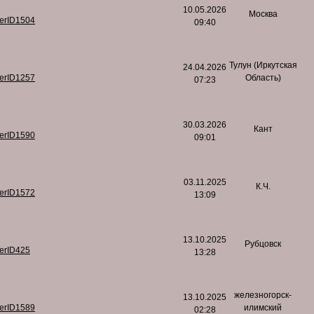
10.05.2026
Москва
serID1504
09:40
Тулун (Иркутская
24.04.2026
serID1257
Область)
07:23
30.03.2026
Кант
serID1590
09:01
03.11.2025
К.Ч.
serID1572
13:09
13.10.2025
Рубцовск
serID425
13:28
железногорск-
13.10.2025
serID1589
илимский
02:28