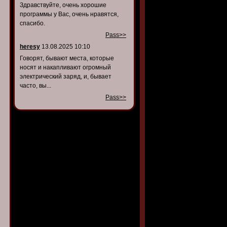
Здравствуйте, очень хорошие
программы у Вас, очень нравятся,
спасибо.
Pass>>
heresy
13.08.2025 10:10
Говорят, бывают места, которые
носят и накапливают огромный
электрический заряд, и, бывает
часто, вы...
Pass>>