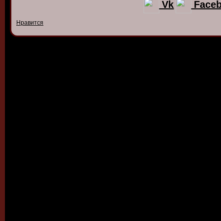
Vk
Face
Нравится