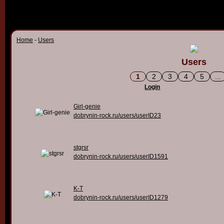
Home
-
Users
Users
1
2
3
4
5
...
Login
Girl-genie
dobrynin-rock.ru/users/userID23
stgrsr
dobrynin-rock.ru/users/userID1591
K-T
dobrynin-rock.ru/users/userID1279