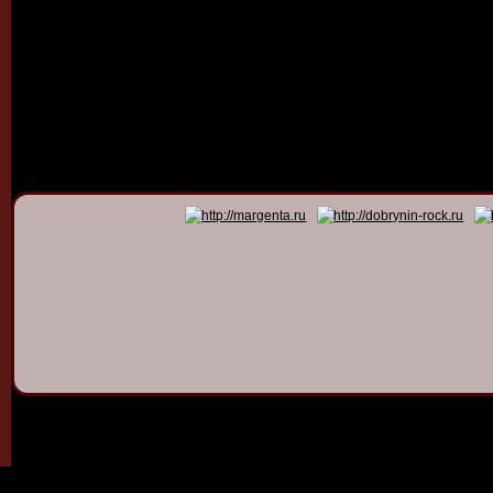
© 2011 - 2026
Dmitry Dob
All rights 