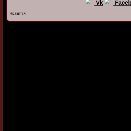
Vk
Face
Нравится