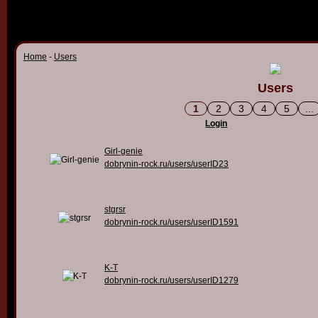
Home
-
Users
Users
1
2
3
4
5
...
Login
Girl-genie
dobrynin-rock.ru/users/userID23
stgrsr
dobrynin-rock.ru/users/userID1591
K-T
dobrynin-rock.ru/users/userID1279