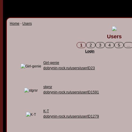
Home
-
Users
Users
1
2
3
4
5
...
Login
Girl-genie
dobrynin-rock.ru/users/userID23
stgrsr
dobrynin-rock.ru/users/userID1591
K-T
dobrynin-rock.ru/users/userID1279