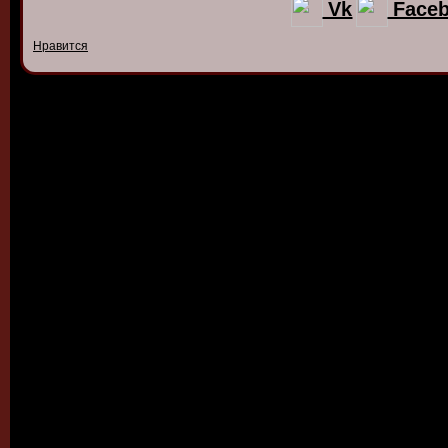
Vk
Face
Нравится