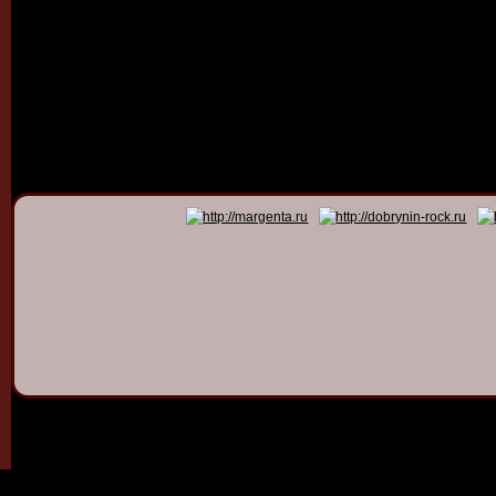
© 2011 - 2026
Dmitry Dob
All rights 