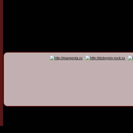
© 2011 - 2026
Dmitry Dob
All rights 