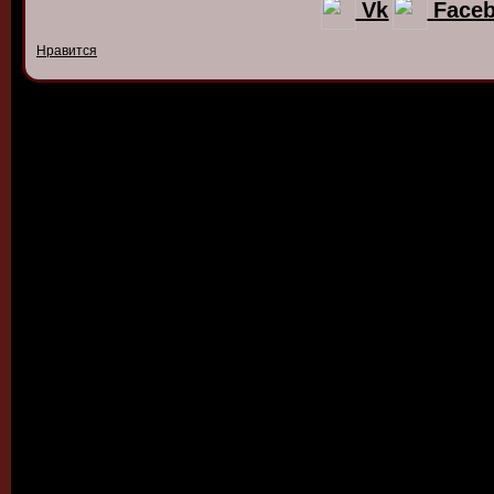
Vk
Face
Нравится