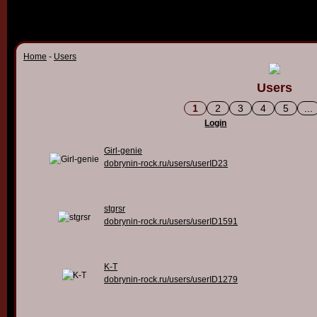
Home
-
Users
Users
1
2
3
4
5
...
Login
Girl-genie
dobrynin-rock.ru/users/userID23
stgrsr
dobrynin-rock.ru/users/userID1591
K-T
dobrynin-rock.ru/users/userID1279