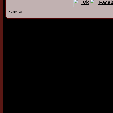
Vk
Face
Нравится