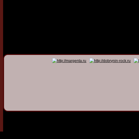
© 2011 - 2026
Dmitry Dob
All rights 