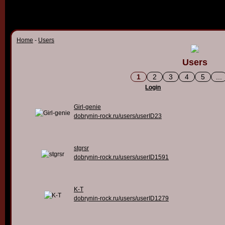
Home
-
Users
Users
1
2
3
4
5
...
Login
Girl-genie
dobrynin-rock.ru/users/userID23
stgrsr
dobrynin-rock.ru/users/userID1591
K-T
dobrynin-rock.ru/users/userID1279