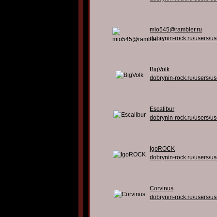
mio545@rambler.ru
dobrynin-rock.ru/users/u
BigVolk
dobrynin-rock.ru/users/u
Escalibur
dobrynin-rock.ru/users/u
IgoROCK
dobrynin-rock.ru/users/u
Corvinus
dobrynin-rock.ru/users/u