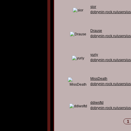
sior
dobrynin-rock.ru/users/u
Drause
dobrynin-rock.ru/users/u
yuriy
dobrynin-rock.ru/users/u
MissDeath
dobrynin-rock.ru/users/u
ddiwsftd
dobrynin-rock.ru/users/u
1