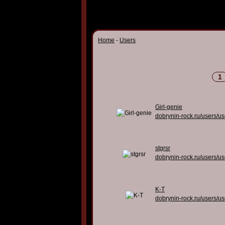
Home
-
Users
1
Girl-genie
dobrynin-rock.ru/users/u
stgrsr
dobrynin-rock.ru/users/u
K-T
dobrynin-rock.ru/users/u