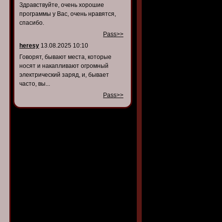
Здравствуйте, очень хорошие
программы у Вас, очень нравятся,
спасибо.
Pass>>
heresy
13.08.2025 10:10
Говорят, бывают места, которые
носят и накапливают огромный
электрический заряд, и, бывает
часто, вы...
Pass>>