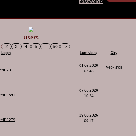
password?
Users
2
3
4
5
...
50
->
Login
Last visit
↓
City
01.08.2026
Чернигов
serID23
02:48
07.06.2026
serID1591
10:24
29.05.2026
serID1279
09:17