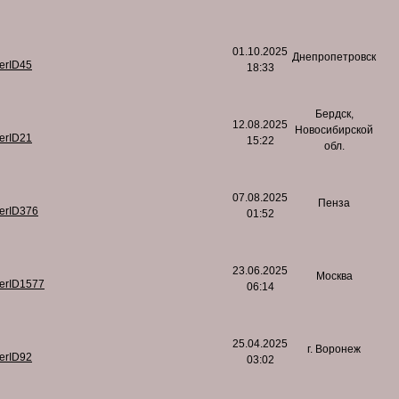
01.10.2025
Днепропетровск
serID45
18:33
Бердск,
12.08.2025
Новосибирской
serID21
15:22
обл.
07.08.2025
Пенза
serID376
01:52
23.06.2025
Москва
serID1577
06:14
25.04.2025
г. Воронеж
serID92
03:02