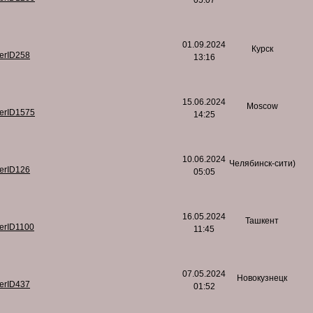
05:07
01.09.2024
Курск
serID258
13:16
15.06.2024
Moscow
serID1575
14:25
10.06.2024
Челябинск-сити)
serID126
05:05
16.05.2024
Ташкент
serID1100
11:45
07.05.2024
Новокузнецк
serID437
01:52