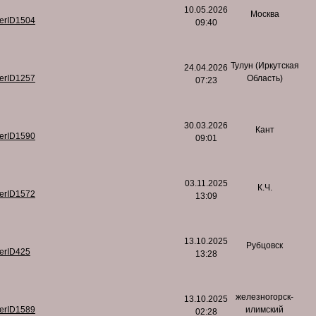
10.05.2026
Москва
serID1504
09:40
Тулун (Иркутская
24.04.2026
serID1257
Область)
07:23
30.03.2026
Кант
serID1590
09:01
03.11.2025
К.Ч.
serID1572
13:09
13.10.2025
Рубцовск
serID425
13:28
железногорск-
13.10.2025
serID1589
илимский
02:28