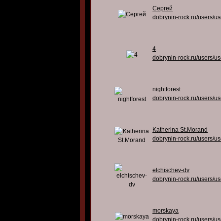
Сергей
dobrynin-rock.ru/users/u
4
dobrynin-rock.ru/users/u
nightforest
dobrynin-rock.ru/users/u
Katherina St.Morand
dobrynin-rock.ru/users/u
elchischev-dv
dobrynin-rock.ru/users/u
morskaya
dobrynin-rock.ru/users/u