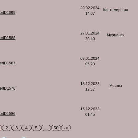
20.02.2024
Кантемировка
serID1099
14:07
27.01.2024
Мурманск
serID1588
20:40
09.01.2024
serID1587
05:20
18.12.2023
Москва
serID1576
12:57
15.12.2023
serID1586
01:45
2
3
4
5
...
50
->