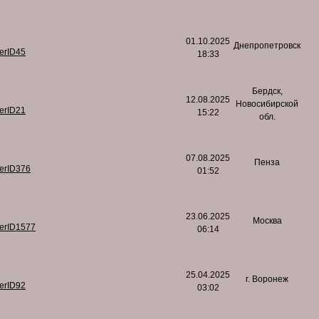
01.10.2025
Днепропетровск
serID45
18:33
Бердск,
12.08.2025
Новосибирской
serID21
15:22
обл.
07.08.2025
Пенза
serID376
01:52
23.06.2025
Москва
serID1577
06:14
25.04.2025
г. Воронеж
serID92
03:02