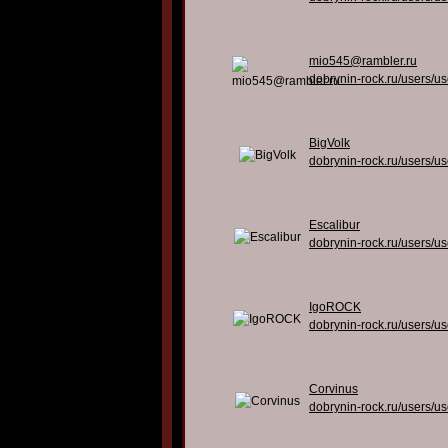
mio545@rambler.ru
dobrynin-rock.ru/users/u
BigVolk
dobrynin-rock.ru/users/u
Escalibur
dobrynin-rock.ru/users/u
IgoROCK
dobrynin-rock.ru/users/u
Corvinus
dobrynin-rock.ru/users/u