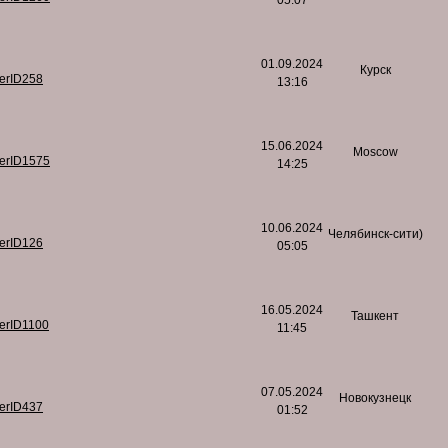
05:07
01.09.2024
Курск
serID258
13:16
15.06.2024
Moscow
serID1575
14:25
10.06.2024
Челябинск-сити)
serID126
05:05
16.05.2024
Ташкент
serID1100
11:45
07.05.2024
Новокузнецк
serID437
01:52