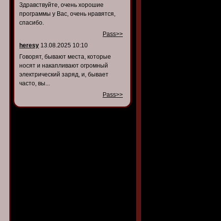
Здравствуйте, очень хорошие
программы у Вас, очень нравятся,
спасибо.
Pass>>
heresy
13.08.2025 10:10
Говорят, бывают места, которые
носят и накапливают огромный
электрический заряд, и, бывает
часто, вы...
Pass>>