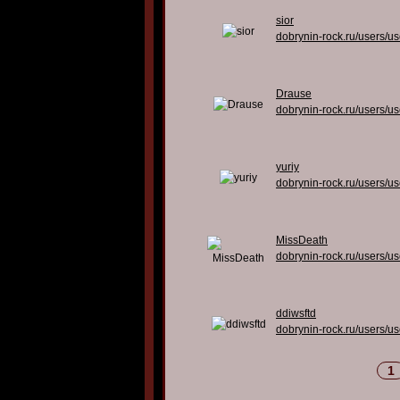
sior
dobrynin-rock.ru/users/u
Drause
dobrynin-rock.ru/users/u
yuriy
dobrynin-rock.ru/users/u
MissDeath
dobrynin-rock.ru/users/u
ddiwsftd
dobrynin-rock.ru/users/u
1