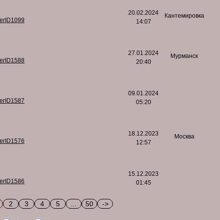
20.02.2024
Кантемировка
serID1099
14:07
27.01.2024
Мурманск
serID1588
20:40
09.01.2024
serID1587
05:20
18.12.2023
Москва
serID1576
12:57
15.12.2023
serID1586
01:45
2
3
4
5
...
50
->