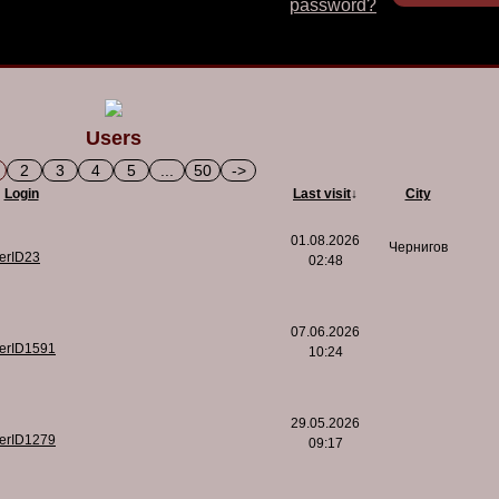
password?
Users
2
3
4
5
...
50
->
Login
Last visit
↓
City
01.08.2026
Чернигов
serID23
02:48
07.06.2026
serID1591
10:24
29.05.2026
serID1279
09:17