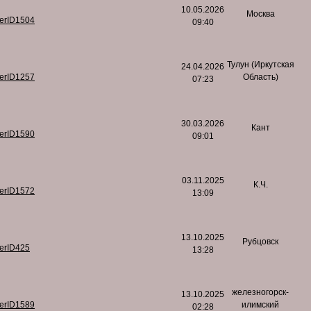
10.05.2026
Москва
serID1504
09:40
Тулун (Иркутская
24.04.2026
serID1257
Область)
07:23
30.03.2026
Кант
serID1590
09:01
03.11.2025
К.Ч.
serID1572
13:09
13.10.2025
Рубцовск
serID425
13:28
железногорск-
13.10.2025
serID1589
илимский
02:28