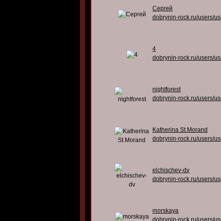
Сергей
dobrynin-rock.ru/users/u
4
dobrynin-rock.ru/users/u
nightforest
dobrynin-rock.ru/users/u
Katherina St.Morand
dobrynin-rock.ru/users/u
elchischev-dv
dobrynin-rock.ru/users/u
morskaya
dobrynin-rock.ru/users/u