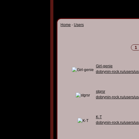
Home
-
Users
1
Girl-genie
dobrynin-rock.ru/users/u
stgrsr
dobrynin-rock.ru/users/u
K-T
dobrynin-rock.ru/users/u