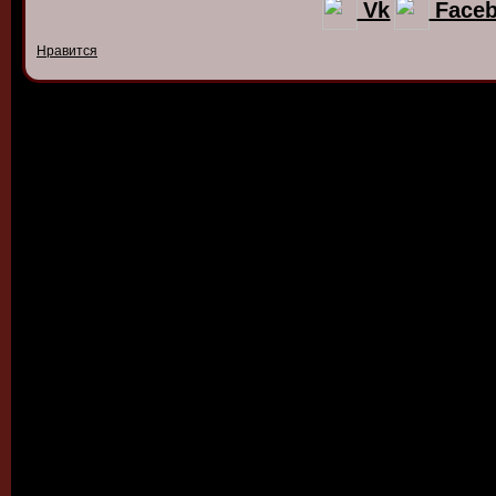
Vk
Face
Нравится