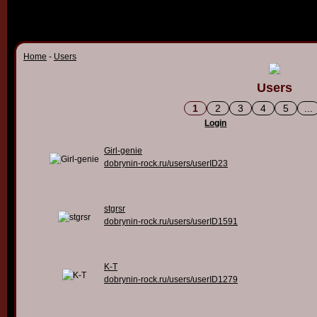
Home
-
Users
Users
1
2
3
4
5
...
Login
Girl-genie
dobrynin-rock.ru/users/userID23
stgrsr
dobrynin-rock.ru/users/userID1591
K-T
dobrynin-rock.ru/users/userID1279