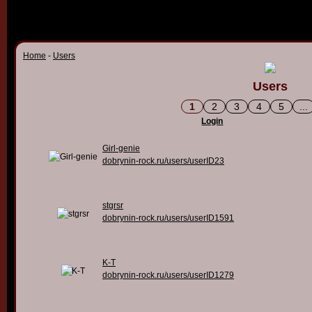
Home
-
Users
Users
1
2
3
4
5
...
Login
Girl-genie
dobrynin-rock.ru/users/userID23
stgrsr
dobrynin-rock.ru/users/userID1591
K-T
dobrynin-rock.ru/users/userID1279