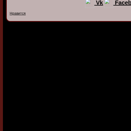
Vk
Face
Нравится