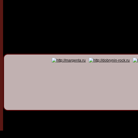
© 2011 - 2026
Dmitry Dob
All rights 