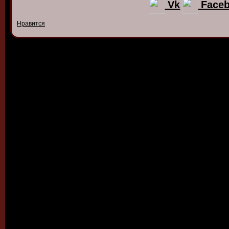
Vk
Face
Нравится