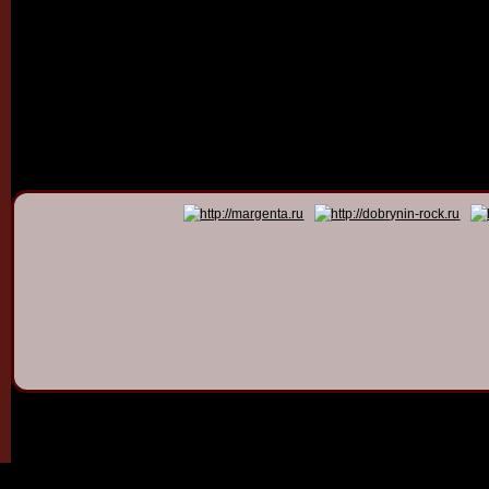
© 2011 - 2026
Dmitry Dob
All rights 