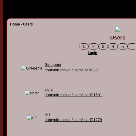
Home
-
Users
Users
1
2
3
4
5
...
Login
Girl-genie
dobrynin-rock.ru/users/userID23
stgrsr
dobrynin-rock.ru/users/userID1591
K-T
dobrynin-rock.ru/users/userID1279