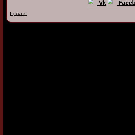
Vk
Face
Нравится