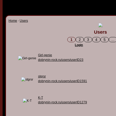
Home
-
Users
Users
1
2
3
4
5
...
Login
Girl-genie
dobrynin-rock.ru/users/userID23
stgrsr
dobrynin-rock.ru/users/userID1591
K-T
dobrynin-rock.ru/users/userID1279