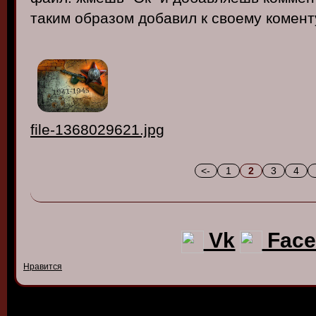
таким образом добавил к своему комент
file-1368029621.jpg
<-
1
2
3
4
Vk
Face
Нравится