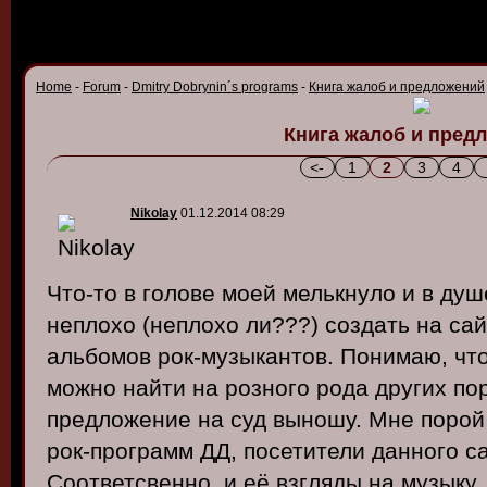
Home
-
Forum
-
Dmitry Dobrynin´s programs
-
Книга жалоб и предложений
Книга жалоб и пред
<-
1
2
3
4
Nikolay
01.12.2014 08:29
Что-то в голове моей мелькнуло и в ду
неплохо (неплохо ли???) создать на с
альбомов рок-музыкантов. Понимаю, чт
можно найти на розного рода других пор
предложение на суд выношу. Мне порой 
рок-программ ДД, посетители данного с
Соответсвенно, и её взгляды на музыку.