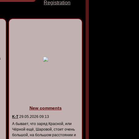
Registration
а
New comments
K-T
29.05.2026 09:13
А бывает, что заряд Красной, или
Чёрной ещё, Шаровой, стоит очень
большой, на большом расстоянии и