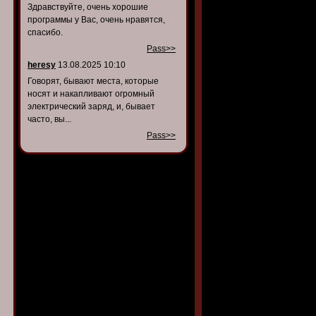
Здравствуйте, очень хорошие
программы у Вас, очень нравятся,
спасибо.
Pass>>
heresy
13.08.2025 10:10
Говорят, бывают места, которые
носят и накапливают огромный
электрический заряд, и, бывает
часто, вы...
Pass>>