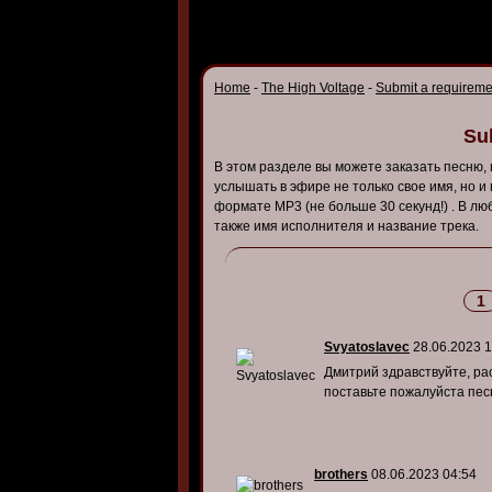
Home
-
The High Voltage
-
Submit a requireme
Su
В
этом
разделе
вы
можете
заказать
песню
,
услышать
в
эфире
не
только
св
ое
имя,
но
и
формате
MP3 (
не
больше
30
секунд
!) . В
лю
также
имя
исполнителя
и назв
ание
трека
.
1
Svyatoslavec
28.06.2023 1
Дмитрий здравствуйте, ра
поставьте пожалуйста пес
brothers
08.06.2023 04:54