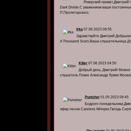
Рокерский привет,Дмитрий!
Dark Divide.C уважением ваши постоянны
П.Пролетарского.
Irka
07.06.2023 09:55
Здравствуйте Дмитрий Добрынин
A Thousand Scars.Ваша слушательница Д
Killer
07.06.2023 04:50
Добрый день, Дмитрий! Можно у
слушатель Покин Александр Лужки Москов
Punisher
01.05.2023 09:45
Бодрого понедельника,Дмит
эфир песню Careless Whisper.Гвоздь Серг