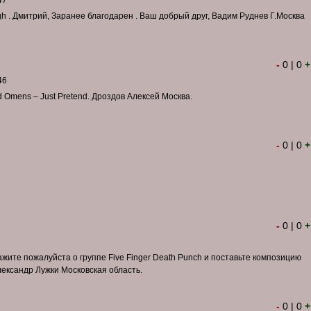
47
gh . Дмитрий, Заранее благодарен . Ваш добрый друг, Вадим Руднев Г.Москва
-
0
|
0
+
46
 Omens – Just Pretend. Дроздов Алексей Москва.
-
0
|
0
+
-
0
|
0
+
жите пожалуйста о группе Five Finger Death Punch и поставьте композицию
ександр Лужки Московская область.
-
0
|
0
+