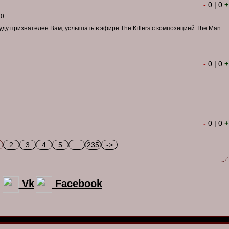
-
0
|
0
+
10
уду признателен Вам, услышать в эфире The Killers с композицией The Man.
-
0
|
0
+
-
0
|
0
+
2
3
4
5
...
235
->
Vk
Facebook