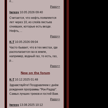
п...
Pass>>
heresy
10.05.2026 09:40
Считается, что нефть появляется
лет через 10, из слоёв листьев
сгнивших, которые есть везде.
Нефть, ...
Pass>>
K-T
10.05.2026 09:04
Часто бывает, что в тех местах, где
располагается газ в земле,
например, водный газ, то есть, газ,
р...
Pass>>
New on the forum
K-T
10.12.2025 01:48
Здравствуйте! Поздравляем с днём
рождения программы "Рок-Радар".
Самых лучших треков и гостей Вам.
Pass>>
heresy
13.08.2025 10:12