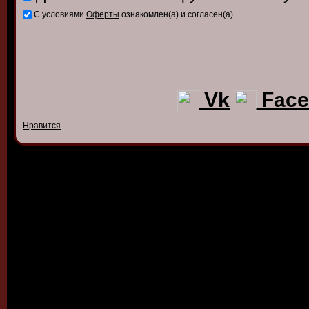
С условиями
Оферты
ознакомлен(а) и согласен(а).
Vk
Face
Нравится