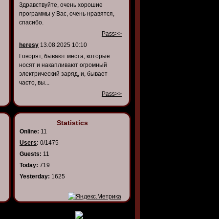
Здравствуйте, очень хорошие
программы у Вас, очень нравятся,
спасибо.
Pass>>
heresy
13.08.2025 10:10
Говорят, бывают места, которые
носят и накапливают огромный
электрический заряд, и, бывает
часто, вы...
Pass>>
Statistics
Online:
11
Users
:
0/1475
Guests:
11
Today:
719
Yesterday:
1625