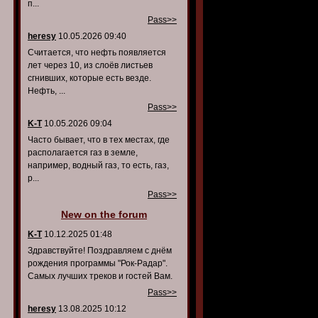
п...
Pass>>
heresy
10.05.2026 09:40
Считается, что нефть появляется
лет через 10, из слоёв листьев
сгнивших, которые есть везде.
Нефть, ...
Pass>>
K-T
10.05.2026 09:04
Часто бывает, что в тех местах, где
располагается газ в земле,
например, водный газ, то есть, газ,
р...
Pass>>
New on the forum
K-T
10.12.2025 01:48
Здравствуйте! Поздравляем с днём
рождения программы "Рок-Радар".
Самых лучших треков и гостей Вам.
Pass>>
heresy
13.08.2025 10:12