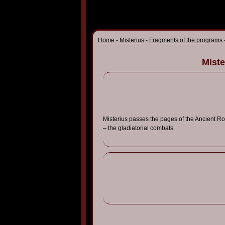
Home
-
Misterius
-
Fragments of the programs
Miste
Misterius passes the pages of the Ancient R
– the gladiatorial combats.