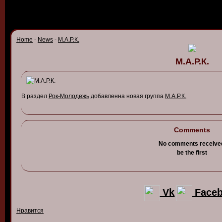
Home
-
News
-
М.А.Р.К.
М.А.Р.К.
В раздел
Рок-Молодежь
добавленна новая группа
М.А.Р.К.
Comments
No comments receive
be the first
Vk
Face
Нравится