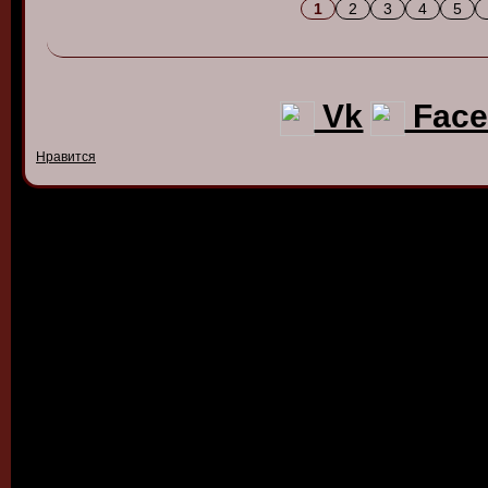
1
2
3
4
5
Vk
Face
Нравится