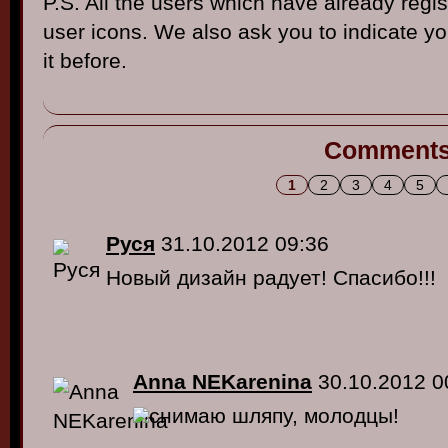
P.S. All the users which have already regi
user icons. We also ask you to indicate yo
it before.
Comment
1
2
3
4
5
Руся
31.10.2012 09:36
Новый дизайн радует! Спасибо!!!
Anna NEKarenina
30.10.2012 0
снимаю шляпу, молодцы!