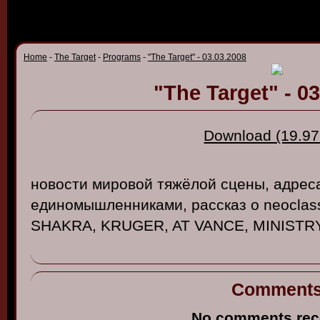
Home
-
The Target
-
Programs
-
"The Target" - 03.03.2008
"The Target" - 0
Download (19.97
но
в
ости
миро
в
ой
тяжёлой
сцены
,
адрес
единомышленниками
,
рассказ
о neoclas
SHAKRA
, KRUGER, AT VANCE, MINISTR
Comment
No comments rec