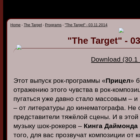
Home
-
The Target
-
Programs
-
"The Target" - 03.11.2014
"The Target" - 0
Download (30.1
Этот выпуск рок-программы «
Прицел
» 
отражению этого чувства в рок-композиц
пугаться уже давно стало массовым – и
– от литературы до кинематографа. Не 
представители тяжёлой сцены. И в это
музыку шок-рокеров –
Кинга Даймонда
того, для вас прозвучат композиции от 