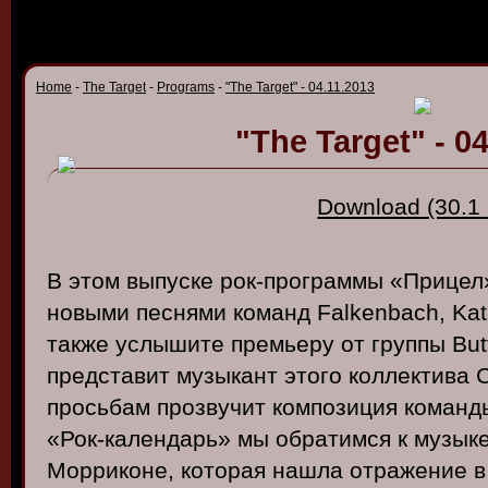
Home
-
The Target
-
Programs
-
"The Target" - 04.11.2013
"The Target" - 0
Download (30.1
В этом выпуске рок-программы «Прицел
новыми песнями команд Falkenbach, Kata
также услышите премьеру от группы Butt
представит музыкант этого коллектива 
просьбам прозвучит композиция команды
«Рок-календарь» мы обратимся к музык
Морриконе, которая нашла отражение в 